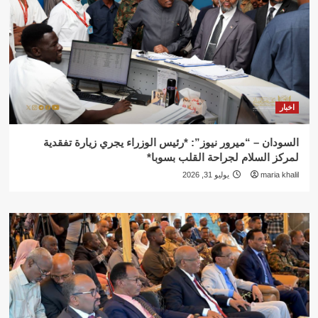
اخبار
السودان – “ميرور نيوز”: *رئيس الوزراء يجري زيارة تفقدية
لمركز السلام لجراحة القلب بسوبا*
maria khalil
يوليو 31, 2026