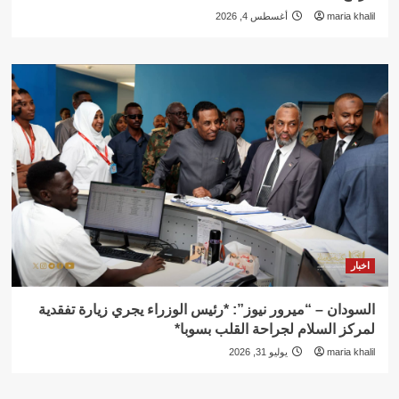
maria khalil
أغسطس 4, 2026
اخبار
السودان – “ميرور نيوز”: *رئيس الوزراء يجري زيارة تفقدية
لمركز السلام لجراحة القلب بسوبا*
maria khalil
يوليو 31, 2026