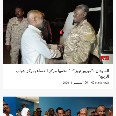
اخبار
السودان -“ميرور نيوز”: ” نظمها مركز الفضاء بمركز شباب
الربيع”
maria khalil
أغسطس 4, 2026