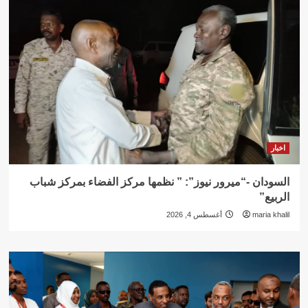
اخبار
السودان -“ميرور نيوز”: ” نظمها مركز الفضاء بمركز شباب
الربيع”
maria khalil
أغسطس 4, 2026