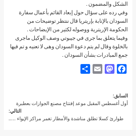
الشكل والمضمون .
وفي رده على سؤال حول إبعاد القائم بأعمال سفارة
السودان بالإنابة بإريتريا قال ننتظر توضيحات من
الحكومة الإريترية ووصوله لكثير من الإيضاحات .
وفيما يتعلق بما جرى في جيبوتي وصف الوكيل ماجرى
بالخلوة وقال لم يتم دعوة السودان وهى لا تعنيه و تم فيها
جمع المبادرات بشأن السودان .
Share
Mastodon
Email
Facebook
تصفّح
السابق:
أول أغسطس المقبل موعد إفتتاح مصنع الجوازات بعطبرة
المقالات
التالي:
طوارئ كسلا تطلق مناشدة والأمطار تغمر مراكز الإيواء …..