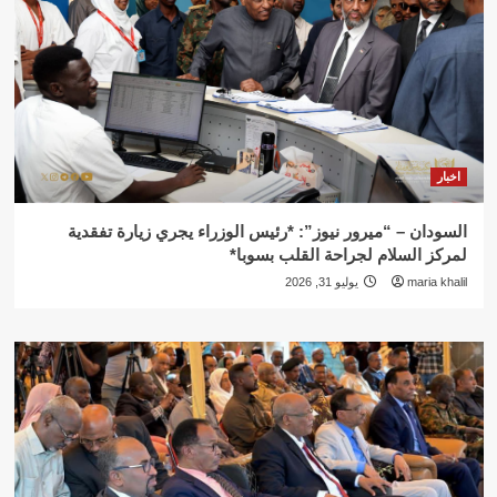
اخبار
السودان – “ميرور نيوز”: *رئيس الوزراء يجري زيارة تفقدية
لمركز السلام لجراحة القلب بسوبا*
maria khalil
يوليو 31, 2026