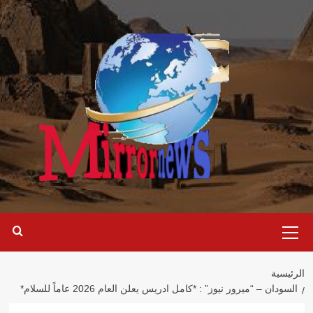
خطي
لى
لمحتوى
القائمة
الرئيسية
الرئيسية
السودان – “ميرور نيوز” : *كامل ادريس يعلن العام 2026 عاماً للسلام*