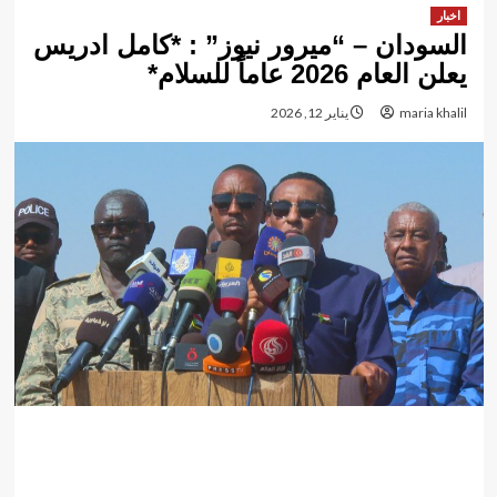
اخبار
السودان – “ميرور نيوز” : *كامل ادريس
يعلن العام 2026 عاماً للسلام*
maria khalil
يناير 12, 2026