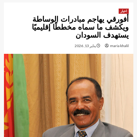
اخبار
أفورقي يهاجم مبادرات الوساطة
ويكشف ما سماه مخططًا إقليميًا
يستهدف السودان
maria khalil
يناير 13, 2026