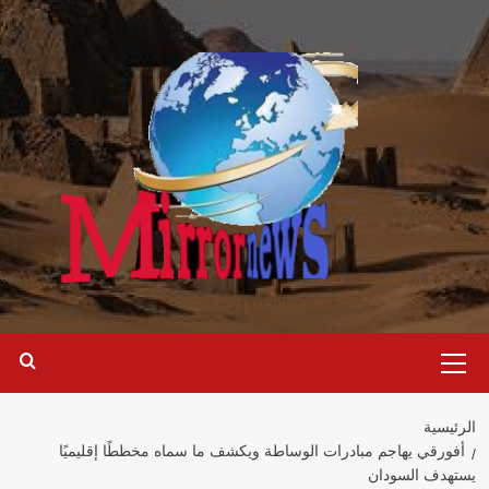
خطي
لى
لمحتوى
القائمة
الرئيسية
الرئيسية
أفورقي يهاجم مبادرات الوساطة ويكشف ما سماه مخططًا إقليميًا
يستهدف السودان