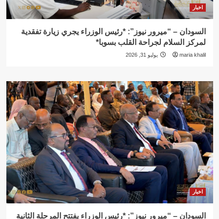
اخبار
السودان – “ميرور نيوز”: *رئيس الوزراء يجري زيارة تفقدية
لمركز السلام لجراحة القلب بسوبا*
maria khalil
يوليو 31, 2026
اخبار
السودان – “ميرور نيوز”: *رئيس الوزراء يفتتح المرحلة الثانية