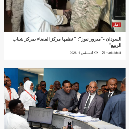
اخبار
السودان -“ميرور نيوز”: ” نظمها مركز الفضاء بمركز شباب
الربيع”
maria khalil
أغسطس 4, 2026