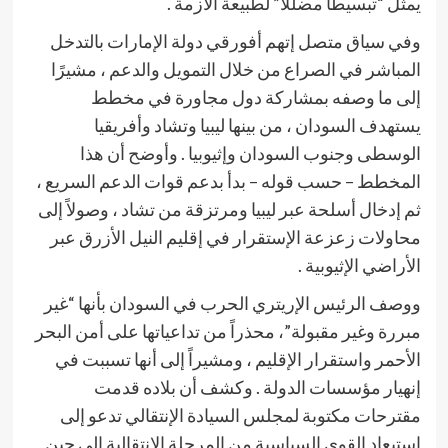
يمثل “تبسيطاً مضللاً” لطبيعة الأزمة .
وفي سياق متصل إتهم أفورقي دولة الإمارات بالتدخل
المباشر في الصراع من خلال التمويل والدعم ، مشيرًا
إلى ما وصفه بمشاركة دول مجاورة في مخطط
يستهدف السودان ، من بينها ليبيا وتشاد وأفريقيا
الوسطى وجنوب السودان وإثيوبيا . وأوضح أن هذا
المخطط – حسب قوله – بدأ بدعم قوات الدعم السريع ،
ثم إدخال أسلحة عبر ليبيا ومرتزقة من تشاد ، وصولاً إلى
محاولات زعزعة الإستقرار في إقليم النيل الأزرق عبر
الأراضي الإثيوبية .
ووصف الرئيس الإريتري الحرب في السودان بأنها “غير
مبررة وغير مقبولة”، محذراً من تداعياتها على أمن البحر
الأحمر واستقرار الإقليم ، ومشيراً إلى أنها تسببت في
إنهيار مؤسسات الدولة . وكشف أن بلاده قدمت
مقترحات مكتوبة لمجلس السيادة الإنتقالي تدعو إلى
إستبعاد القوى السياسية من المرحلة الإنتقالية إلى حين