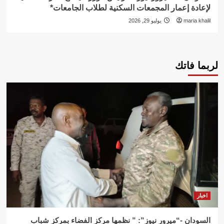
لإعادة إعمار المجمعات السكنية لطلاب الجامعات*
maria khalil
يوليو 29, 2026
لربما فاتك
اخبار
السودان -“ميرور نيوز”: ” نظمها مركز الفضاء بمركز شباب