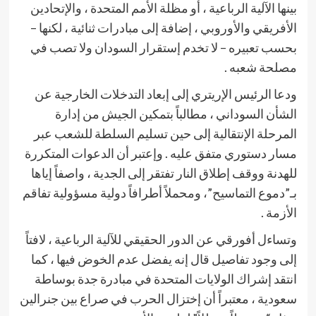
بينها الآلية الرباعية ، أو مظلة الأمم المتحدة ، والإتحادين
الأفريقي والأوروبي ، إضافة إلى مبادرات ثنائية ، لكنها –
بحسب تعبيره – لا تخدم إستقرار السودان ولا تصب في
مصلحة شعبه .
ودعا الرئيس الإريتري إلى إبعاد التدخلات الخارجية عن
الشأن السوداني ، مطالباً بتمكين الجيش من إدارة
المرحلة الإنتقالية إلى حين تسليم السلطة للشعب عبر
مسار دستوري متفق عليه . وإعتبر أن الدعوات المتكررة
للهدنة ووقف إطلاق النار تفتقر إلى الجدية ، واصفاً إياها
بـ”دموع التماسيح”، ومحملاً أطرافاً دولية مسؤولية تفاقم
الأزمة .
وتساءل أفورقي عن الدور الحقيقي للآلية الرباعية ، لافتاً
إلى وجود تفاصيل قال إنه يفضل عدم الخوض فيها ، كما
انتقد إشراك الولايات المتحدة في مبادرة جدة بوساطة
سعودية ، معتبراً أن إختزال الحرب في صراع بين جنرالين