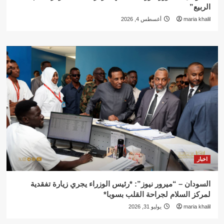
الربيع”
maria khalil
أغسطس 4, 2026
اخبار
السودان – “ميرور نيوز”: *رئيس الوزراء يجري زيارة تفقدية
لمركز السلام لجراحة القلب بسوبا*
maria khalil
يوليو 31, 2026