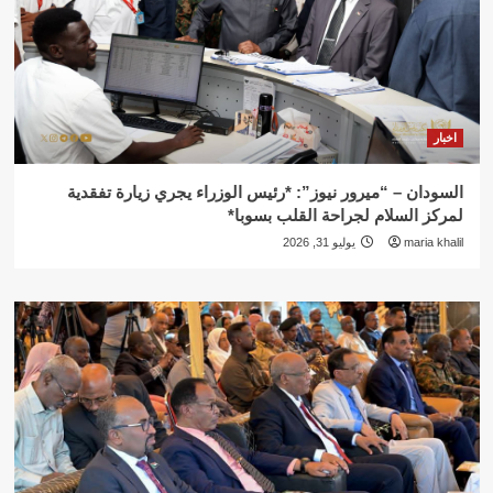
اخبار
السودان – “ميرور نيوز”: *رئيس الوزراء يجري زيارة تفقدية
لمركز السلام لجراحة القلب بسوبا*
maria khalil
يوليو 31, 2026