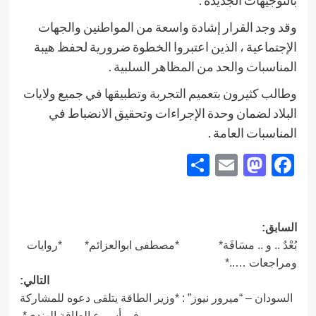
وقد وجد القرار إشادة واسعة من المواطنين والجهات
الإجتماعية ، الذين اعتبروا الخطوة ضرورية لحفظ هيبة
المناسبات والحد من المظاهر السلبية .
وطالب كثيرون بتعميم التجربة وتطبيقها في جميع ولايات
البلاد لضمان وحدة الإجراءات وتحقيق الانضباط في
المناسبات العامة .
Share
Mastodon
Email
Facebook
تصفّح
السابق:
بُعْدٌ .. و .. مسَافَة* *مصطفى ابوالعزائم* *روايات
المقالات
ومراجعات …..*
التالي:
السودان – “ميرور نيوز” : *وزير الطاقة يتلقى دعوه للمشاركة
في أسبوع الطاقة الهندي*