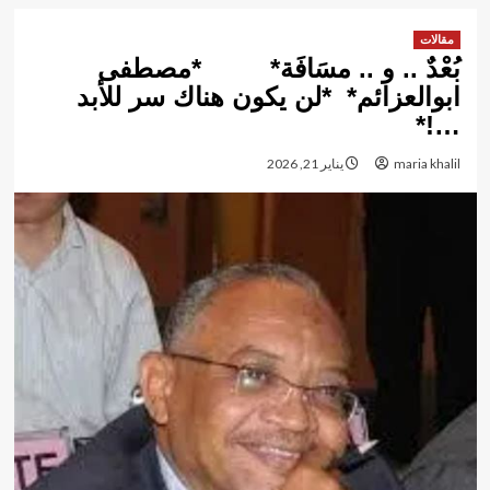
مقالات
بُعْدٌ .. و .. مسَافَة* *مصطفى
ابوالعزائم* *لن يكون هناك سر للأبد
…!*
maria khalil
يناير 21, 2026