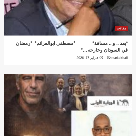
مقالات
*بعد .. و .. مسافة* *مصطفى ابوالعزائم* *رمضان
في السودان وخارجه…*
maria khalil
فبراير 17, 2026