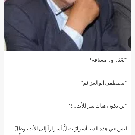
*بُعْدٌ .. و .. مسَافَة*
*مصطفى ابوالعزائم*
*لن يكون هناك سر للأبد …!*
ليس في هذه الدنيا أسرارٌ تظلُّ أسراراً إلى الأبد ، وظلّ