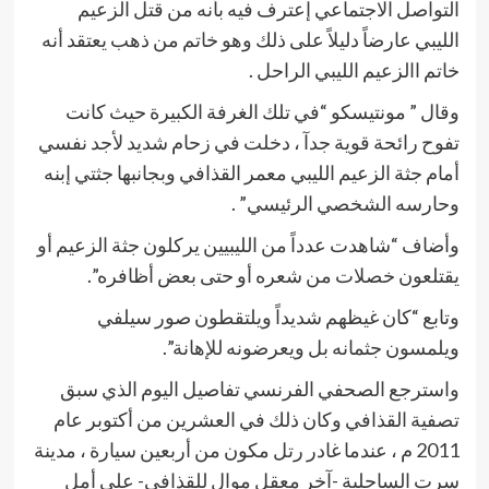
التواصل الاجتماعي إعترف فيه بأنه من قتل الزعيم
الليبي عارضاً دليلاً على ذلك وهو خاتم من ذهب يعتقد أنه
خاتم االزعيم الليبي الراحل .
وقال ” مونتيسكو “في تلك الغرفة الكبيرة حيث كانت
تفوح رائحة قوية جدآ ، دخلت في زحام شديد لأجد نفسي
أمام جثة الزعيم الليبي معمر القذافي وبجانبها جثتي إبنه
وحارسه الشخصي الرئيسي” .
وأضاف “شاهدت عدداً من الليبيين يركلون جثة الزعيم أو
يقتلعون خصلات من شعره أو حتى بعض أظافره”.
وتابع “كان غيظهم شديداً ويلتقطون صور سيلفي
ويلمسون جثمانه بل ويعرضونه للإهانة”.
واسترجع الصحفي الفرنسي تفاصيل اليوم الذي سبق
تصفية القذافي وكان ذلك في العشرين من أكتوبر عام
2011 م ، عندما غادر رتل مكون من أربعين سيارة ، مدينة
سرت الساحلية -آخر معقل موال للقذافي- على أمل