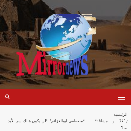
خطي
لى
لمحتوى
القائمة
الرئيسية
الرئيسية
بُعْدٌ .. و .. مسَافَة* *مصطفى ابوالعزائم* *لن يكون هناك سر للأبد
…!*