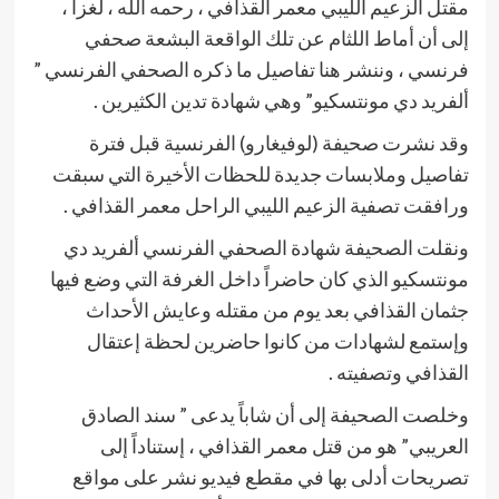
مقتل الزعيم الليبي معمر القذافي ، رحمه الله ، لغزاً ،
إلى أن أماط اللثام عن تلك الواقعة البشعة صحفي
فرنسي ، وننشر هنا تفاصيل ما ذكره الصحفي الفرنسي ”
ألفريد دي مونتسكيو” وهي شهادة تدين الكثيرين .
وقد نشرت صحيفة (لوفيغارو) الفرنسية قبل فترة
تفاصيل وملابسات جديدة للحظات الأخيرة التي سبقت
ورافقت تصفية الزعيم الليبي الراحل معمر القذافي .
ونقلت الصحيفة شهادة الصحفي الفرنسي ألفريد دي
مونتسكيو الذي كان حاضراً داخل الغرفة التي وضع فيها
جثمان القذافي بعد يوم من مقتله وعايش الأحداث
وإستمع لشهادات من كانوا حاضرين لحظة إعتقال
القذافي وتصفيته .
وخلصت الصحيفة إلى أن شاباً يدعى ” سند الصادق
العريبي” هو من قتل معمر القذافي ، إستناداً إلى
تصريحات أدلى بها في مقطع فيديو نشر على مواقع