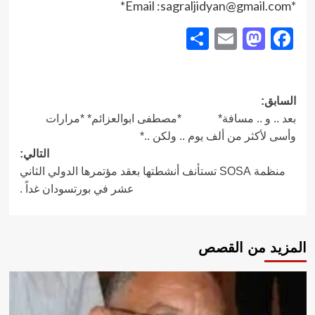
*Email :sagraljidyan@gmail.com*
Share
Mastodon
Email
Facebook
تصفّح
السابق:
بعد .. و .. مسافة* *مصطفى ابوالعزائم* *مرارات
المقالات
وأسى لأكثر من ألف يوم .. ولكن ..*
التالي:
منظمة SOSA تستأنف أنشطتها بعقد مؤتمرها الدولي الثاني
عشر في بورتسودان غداً .
المزيد من القصص