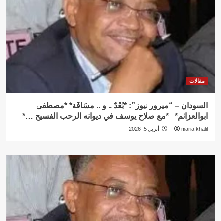
مقالات
السودان – “ميرور نيوز”: *بُعْدٌ .. و .. مسَافَة* *مصطفى
ابوالعزائم* *مع صلاح يوسف في ديوانه الرحب الفسيح …*
maria khalil
أبريل 5, 2026