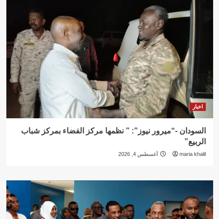
اخبار
السودان -“ميرور نيوز”: ” نظمها مركز الفضاء بمركز شباب
الربيع”
maria khalil
أغسطس 4, 2026