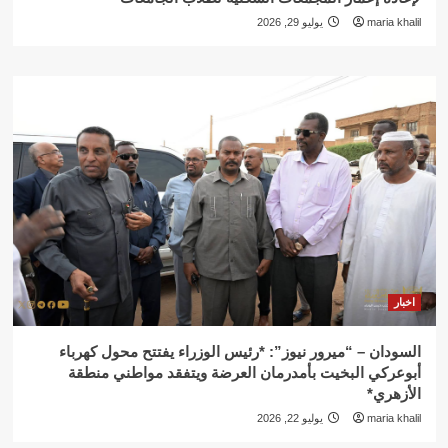
maria khalil
يوليو 29, 2026
اخبار
السودان – “ميرور نيوز”: *رئيس الوزراء يفتتح محول كهرباء
أبوعركي البخيت بأمدرمان العرضة ويتفقد مواطني منطقة
الأزهري*
maria khalil
يوليو 22, 2026