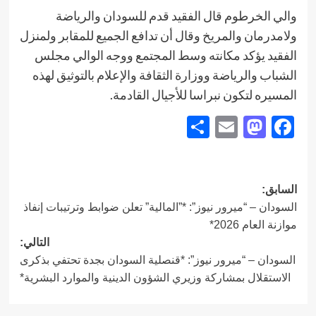
والي الخرطوم قال الفقيد قدم للسودان والرياضة
ولامدرمان والمريخ وقال أن تدافع الجميع للمقابر ولمنزل
الفقيد يؤكد مكانته وسط المجتمع ووجه الوالي مجلس
الشباب والرياضة ووزارة الثقافة والإعلام بالتوثيق لهذه
المسيره لتكون نبراسا للأجيال القادمة.
Share
Mastodon
Email
Facebook
تصفّح
السابق:
السودان – “ميرور نيوز”: *”المالية” تعلن ضوابط وترتيبات إنفاذ
المقالات
موازنة العام 2026*
التالي:
السودان – “ميرور نيوز”: *قنصلية السودان بجدة تحتفي بذكرى
الاستقلال بمشاركة وزيري الشؤون الدينية والموارد البشرية*