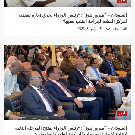
اخبار
السودان – “ميرور نيوز”: *رئيس الوزراء يجري زيارة تفقدية
لمركز السلام لجراحة القلب بسوبا*
maria khalil
يوليو 31, 2026
اخبار
السودان – “ميرور نيوز”: *رئيس الوزراء يفتتح المرحلة الثانية
لإعادة إعمار المجمعات السكنية لطلاب الجامعات*