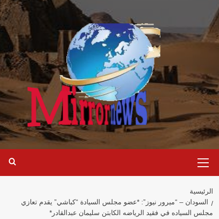
خطي
لى
لمحتوى
القائمة
الرئيسية
الرئيسية
السودان – “ميرور نيوز”: *عضو مجلس السيادة “كباشي” يقدم تعازي
مجلس السياده في فقيد الرياضه الكابتن سليمان عبدالقادر*