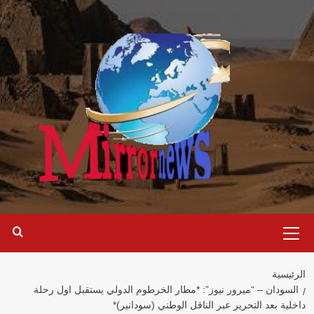
خطي
لى
لمحتوى
القائمة
الرئيسية
الرئيسية
السودان – “ميرور نيوز”: *مطار الخرطوم الدولي يستقبل اول رحلة
داخلية بعد التحرير عبر الناقل الوطني (سودانير)*