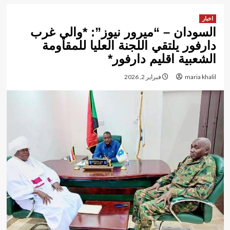
اخبار
السودان – “ميرور نيوز”: *والي غرب
دارفور يلتقي اللجنة العليا للمقاومة
الشعبية اقليم دارفور*
maria khalil
فبراير 2, 2026