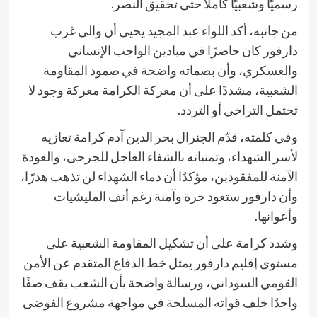
رسميًا وشعبيًا كاملًا حتى تحقيق النصر.
من جانبه، أكد اللواء عبد المجيد يحيى أن والي غرب
دارفور كان حاضرًا في ميادين الواجب الإنساني
والعسكري، وأن بصماته واضحة في صمود المقاومة
الشعبية، مشددًا على أن معركة الكرامة معركة وجود لا
تحتمل التراخي أو التردد.
وفي كلمته، قدّم الجنرال بحر الدين آدم كرامة تعازيه
لأسر الشهداء، وتمنياته بالشفاء العاجل للجرحى، والعودة
الآمنة للمفقودين، مؤكدًا أن دماء الشهداء لن تذهب هدرًا،
وأن دارفور ستعود حرة وآمنة رغم أنف المليشيات
وأعوانها.
وشدد كرامة على أن تشكيل المقاومة الشعبية على
مستوى إقليم دارفور يمثل خط الدفاع المتقدم عن الأمن
القومي السوداني، ورسالة واضحة بأن الشعب يقف صفًا
واحدًا خلف قواته المسلحة في مواجهة مشروع الفوضى