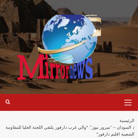
خطي
لى
لمحتوى
القائمة
الرئيسية
الرئيسية
السودان – “ميرور نيوز”: *والي غرب دارفور يلتقي اللجنة العليا للمقاومة
الشعبية اقليم دارفور*