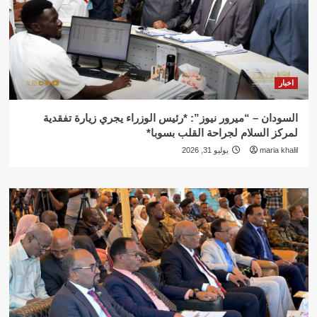
اخبار
السودان – “ميرور نيوز”: *رئيس الوزراء يجري زيارة تفقدية
لمركز السلام لجراحة القلب بسوبا*
maria khalil
يوليو 31, 2026