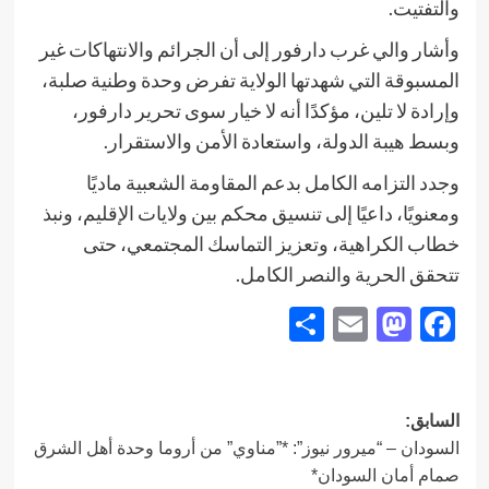
والتفتيت.
وأشار والي غرب دارفور إلى أن الجرائم والانتهاكات غير
المسبوقة التي شهدتها الولاية تفرض وحدة وطنية صلبة،
وإرادة لا تلين، مؤكدًا أنه لا خيار سوى تحرير دارفور،
وبسط هيبة الدولة، واستعادة الأمن والاستقرار.
وجدد التزامه الكامل بدعم المقاومة الشعبية ماديًا
ومعنويًا، داعيًا إلى تنسيق محكم بين ولايات الإقليم، ونبذ
خطاب الكراهية، وتعزيز التماسك المجتمعي، حتى
تتحقق الحرية والنصر الكامل.
Share
Mastodon
Email
Facebook
تصفّح
السابق:
السودان – “ميرور نيوز”: *”مناوي” من أروما وحدة أهل الشرق
المقالات
صمام أمان السودان*