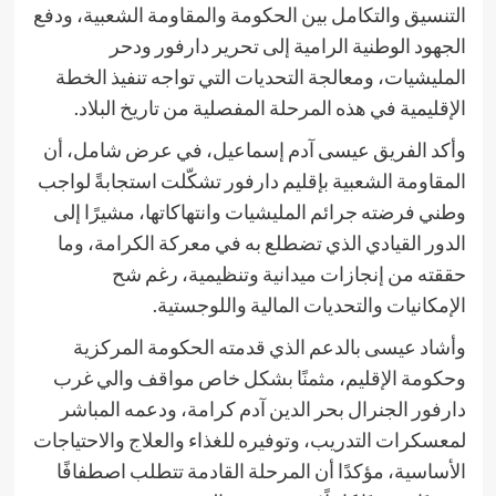
التنسيق والتكامل بين الحكومة والمقاومة الشعبية، ودفع
الجهود الوطنية الرامية إلى تحرير دارفور ودحر
المليشيات، ومعالجة التحديات التي تواجه تنفيذ الخطة
الإقليمية في هذه المرحلة المفصلية من تاريخ البلاد.
وأكد الفريق عيسى آدم إسماعيل، في عرض شامل، أن
المقاومة الشعبية بإقليم دارفور تشكّلت استجابةً لواجب
وطني فرضته جرائم المليشيات وانتهاكاتها، مشيرًا إلى
الدور القيادي الذي تضطلع به في معركة الكرامة، وما
حققته من إنجازات ميدانية وتنظيمية، رغم شح
الإمكانيات والتحديات المالية واللوجستية.
وأشاد عيسى بالدعم الذي قدمته الحكومة المركزية
وحكومة الإقليم، مثمنًا بشكل خاص مواقف والي غرب
دارفور الجنرال بحر الدين آدم كرامة، ودعمه المباشر
لمعسكرات التدريب، وتوفيره للغذاء والعلاج والاحتياجات
الأساسية، مؤكدًا أن المرحلة القادمة تتطلب اصطفافًا