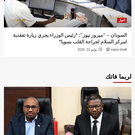
اخبار
السودان – “ميرور نيوز”: *رئيس الوزراء يجري زيارة تفقدية
لمركز السلام لجراحة القلب بسوبا*
maria khalil
يوليو 31, 2026
لربما فاتك