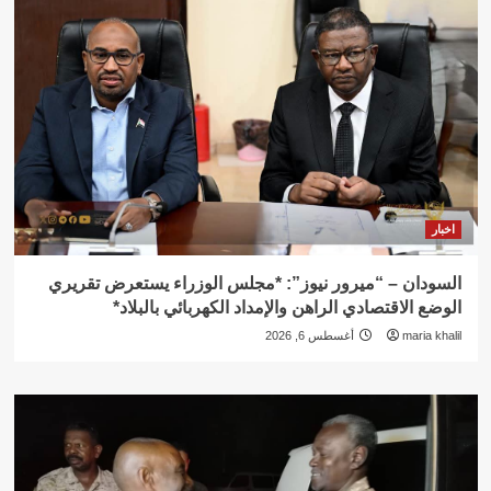
اخبار
السودان – “ميرور نيوز”: *مجلس الوزراء يستعرض تقريري
الوضع الاقتصادي الراهن والإمداد الكهربائي بالبلاد*
maria khalil
أغسطس 6, 2026