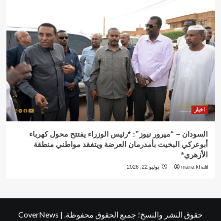
اخبار
السودان – “ميرور نيوز”: *رئيس الوزراء يفتتح محول كهرباء
أبوعركي البخيت بأمدرمان العرضة ويتفقد مواطني منطقة
الأزهري*
maria khalil
يوليو 22, 2026
حقوق النشر والنسخ؛ جميع الحقوق محفوظة.
|
CoverNews