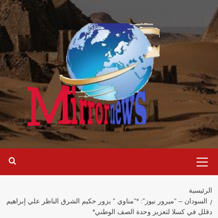
خطي
لى
لمحتوى
القائمة
الرئيسية
الرئيسية
السودان – “ميرور نيوز”: *”مناوي ” يزور حكيم الشرق الناظر علي إبراهيم
دقلل في كسلا لتعزيز وحدة الصف الوطني*