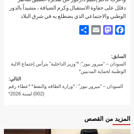
دقلل على حفاوة الاستقبال وكرم الضيافة ، مشيداً بالدور
الوطني والاجتماعي الذي يضطلع به في شرق البلاد
Share
Mastodon
Email
Facebook
تصفّح
السابق:
السودان – “ميرور نيوز”: *”وزير الداخلية” يترأس إجتماع الالية
المقالات
الوطنية لحماية المدنيين*
التالي:
السودان – “ميرور نيوز” : *وزارة الطاقه والنفط* *عطاء رقم
(002) لسنة 2026*
المزيد من القصص