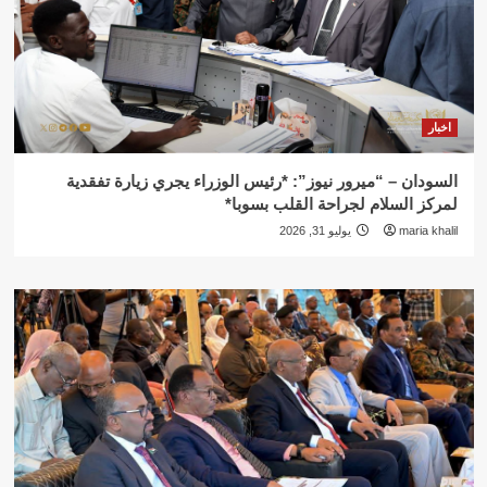
اخبار
السودان – “ميرور نيوز”: *رئيس الوزراء يجري زيارة تفقدية
لمركز السلام لجراحة القلب بسوبا*
maria khalil
يوليو 31, 2026