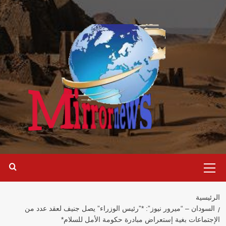
خطي
لى
لمحتوى
القائمة
الرئيسية
الرئيسية
السودان – “ميرور نيوز”: *”رئيس الوزراء” يصل جنيف لعقد عدد من
الإجتماعات بغية إستعراض مبادرة حكومة الأمل للسلام*