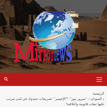
خطي
لى
لمحتوى
القائمة
الرئيسية
الرئيسية
السودان – “ميرور نيوز”: *”الإعيسر”: تصريحات حمدوك في لندن تترتب
عليها تبعات قانونية وأخلاقية*