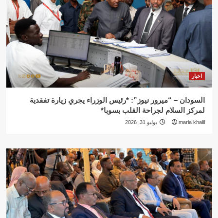
اخبار
السودان – “ميرور نيوز”: *رئيس الوزراء يجري زيارة تفقدية
لمركز السلام لجراحة القلب بسوبا*
maria khalil
يوليو 31, 2026