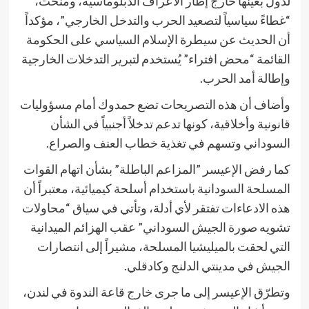
لدول بعينها خارج إطار الأعراف الدبلوماسية، ومنحت،
“غطاءً سياسياً لتصعيد الحرب والتدخل الخارجي”، مؤكداً
أن الحديث عن سيطرة الإسلام السياسي على الحكومة
القائمة “محض افتراء” يُستخدم لتبرير التدخلات الخارجية
وإطالة أمد الحرب.
وأضاف أن هذه التصريحات تضع حمدوك أمام مسؤوليات
قانونية وأخلاقية، كونها تدعم تدخلاً أجنبياً في الشأن
السوداني وتسهم في تغذية خطاب العنف والصراع.
كما رفض الإعيسر ”المزاعم الباطلة” بشأن اتهام القوات
المسلحة السودانية باستخدام أسلحة كيميائية، معتبراً أن
هذه الادعاءات تفتقر لأي أدلة، وتأتي في سياق “محاولات
تشويه صورة الجيش السوداني” عقب الهزائم الميدانية
التي لحقت بالميليشيا المسلحة، مشيراً إلى انتصارات
الجيش في مدينتي الدلنج وكادقلي.
وتطرّق الإعيسر إلى ما جرى خارج قاعة الندوة في لندن،