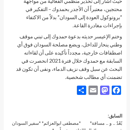
حيث أشار إلى تحذير منظمي الفعالية من مواجهة
محتجين، معتبراً أن الأجدر بحمدوك – التفكير في
“بروتوكول العودة إلى السودان” بدلاً من الاكتفاء
بإجراءات مغادرة القاعة.
وختم الإعيسر حديثه بدعوة حمدوك إلى تبني موقف
وطني ينحاز للداخل، ويضع مصلحة السودان فوق أي
اصطفافات خارجية، مجدداً تأكيده على أن لقاءاته
السابقة مع حمدوك خلال فترة 2021 انحصرت في
البحث عن سبل وقف نزيف الدماء، ونفى أن تكون قد
تضمنت أي مطالب شخصية.
Share
Mastodon
Email
Facebook
تصفّح
السابق:
بُعْدٌ .. و .. مسافة* *مصطفى ابوالعزائم* *سفير السودان
المقالات