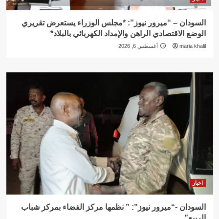
السودان – “ميرور نيوز”: *مجلس الوزراء يستعرض تقريري
الوضع الاقتصادي الراهن والإمداد الكهربائي بالبلاد*
maria khalil
أغسطس 6, 2026
اخبار
السودان -“ميرور نيوز”: ” نظمها مركز الفضاء بمركز شباب
الربيع”