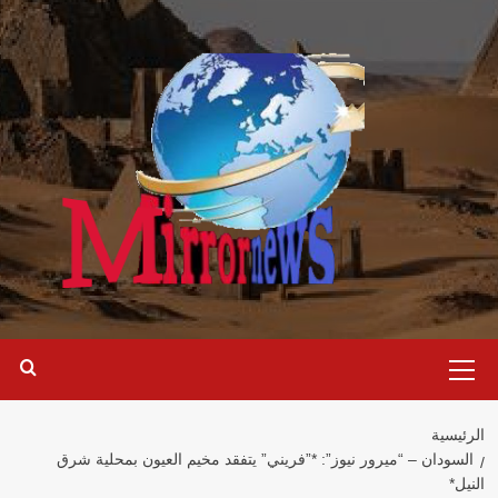
خطي
لى
لمحتوى
القائمة
الرئيسية
الرئيسية
السودان – “ميرور نيوز”: *”فريني” يتفقد مخيم العيون بمحلية شرق
النيل*