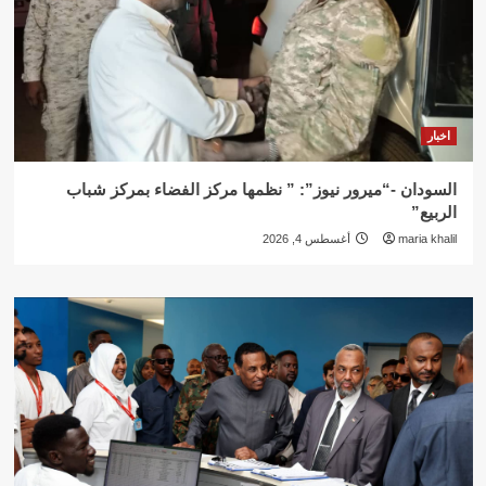
اخبار
السودان -“ميرور نيوز”: ” نظمها مركز الفضاء بمركز شباب
الربيع”
maria khalil
أغسطس 4, 2026