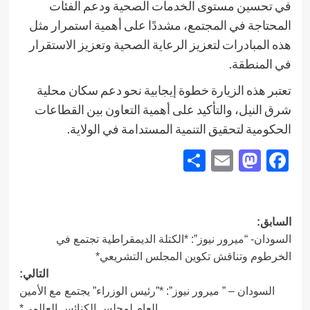
في تحسين مستوى الخدمات الصحية ودعم الفئات
المحتاجة في المجتمع، مشددًا على أهمية استمرار مثل
هذه المبادرات لتعزيز الرعاية الصحية وتعزيز الاستقرار
في المنطقة.
تعتبر هذه الزيارة خطوة إيجابية نحو دعم سكان محلية
شرق النيل، والتأكيد على أهمية التعاون بين القطاعات
الحكومية لتحقيق التنمية المستدامة في الولاية.
Share
Mastodon
Email
Facebook
تصفّح
السابق:
السودان- “ميرور نيوز”: *الكتلة الديمقراطية تجتمع في
المقالات
الخرطوم وتناقش تكوين المجلس التشريعي*
التالي:
السودان – ” ميرور نيوز”: *”رئيس الوزراء” يجتمع مع الأمين
العام لمجلس الكنائس العالمي*