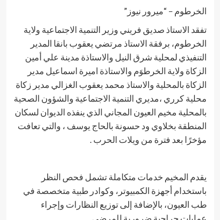
الخرطوم – “ميرور نيوز”
تفقد الاستاذ صديق فريني وزير التنمية الاجتماعية ولاية
الخرطوم، برفقة الاستاذ مرتضي يعقوب بانقا المدير
التنفيذي لمحلية شرق النيل والاستاذة مدينة علي أمين
الزكاة ولاية الخرطوَم والاستاذة اميرة اسماعيل مدير
الزكاة بالمحلية والاستاذ محمد يعقوب الغزالي مدير زكاة
محلية كرري ،مديري التنمية الاجتماعية والشؤون الصحية
بالمحلية مخيم العيون المجاني الذي ينفذه الديوان لسكان
المنطقة بخلاوي ود حسونة بالحاج يوسف ، والتي تعافت
مؤخرًا بعد فترة من ويلات الحرب .
يقدم المخيم خدمات متكاملة تشمل فحص النظر
باستخدام أجهزة الكمبيوتر، وكوادر طبية متخصصة في
طب العيون، بالإضافة إلى توزيع النظارات وإجراء
عمليات جراحية ضرورية للمرضى.