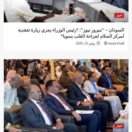
اخبار
السودان – “ميرور نيوز”: *رئيس الوزراء يجري زيارة تفقدية
لمركز السلام لجراحة القلب بسوبا*
maria khalil
يوليو 31, 2026
اخبار