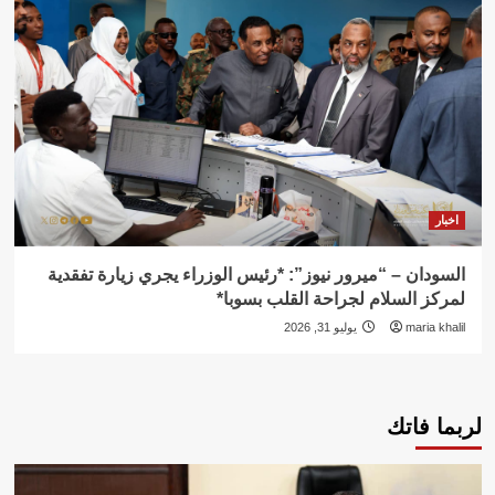
اخبار
السودان – “ميرور نيوز”: *رئيس الوزراء يجري زيارة تفقدية
لمركز السلام لجراحة القلب بسوبا*
maria khalil
يوليو 31, 2026
لربما فاتك