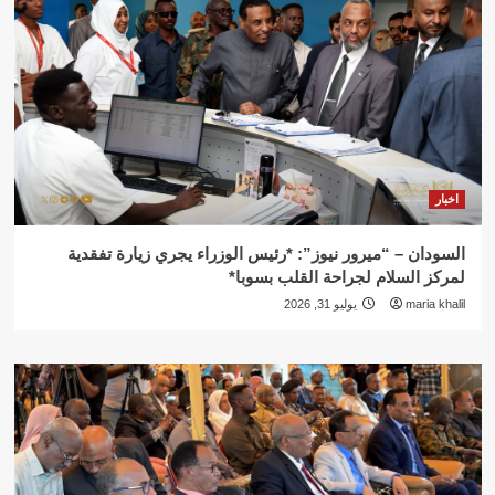
اخبار
السودان – “ميرور نيوز”: *رئيس الوزراء يجري زيارة تفقدية
لمركز السلام لجراحة القلب بسوبا*
maria khalil
يوليو 31, 2026