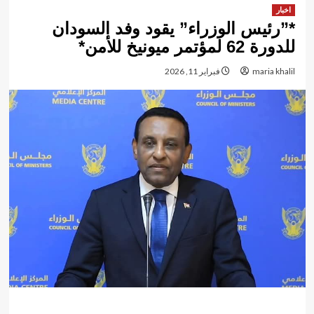
اخبار
*”رئيس الوزراء” يقود وفد السودان
للدورة 62 لمؤتمر ميونيخ للأمن*
maria khalil
فبراير 11, 2026