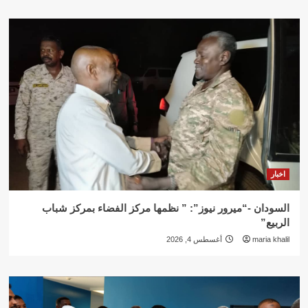
اخبار
السودان -“ميرور نيوز”: ” نظمها مركز الفضاء بمركز شباب
الربيع”
maria khalil
أغسطس 4, 2026