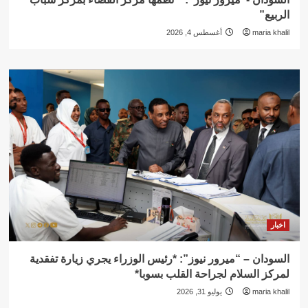
الربيع”
maria khalil
أغسطس 4, 2026
اخبار
السودان – “ميرور نيوز”: *رئيس الوزراء يجري زيارة تفقدية
لمركز السلام لجراحة القلب بسوبا*
maria khalil
يوليو 31, 2026