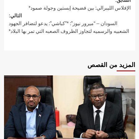
تصفّح
السابق:
الإفلاس الليبرالي: بين فضيحة إبستين وجولة صمود*
المقالات
التالي:
السودان – “ميرور نيوز”: *”كباشي”: يدعو لتضافر الجهود
الشعبيه والرسميه لتجاوز الظروف الصعبه التي تمر بها البلاد*
المزيد من القصص