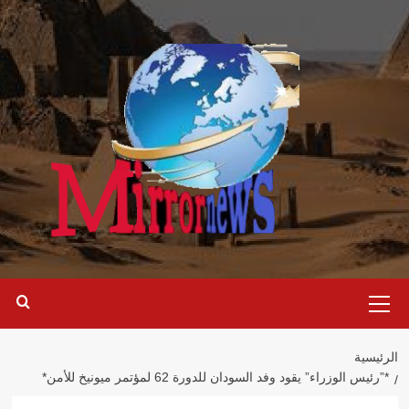
خطي
لى
لمحتوى
القائمة
الرئيسية
الرئيسية
*”رئيس الوزراء” يقود وفد السودان للدورة 62 لمؤتمر ميونيخ للأمن*