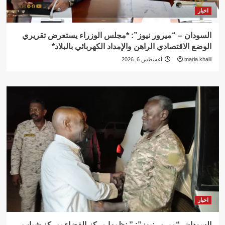
اخبار
السودان – “ميرور نيوز”: *مجلس الوزراء يستعرض تقريري
الوضع الاقتصادي الراهن والإمداد الكهربائي بالبلاد*
maria khalil
أغسطس 6, 2026
اخبار
السودان -“ميرور نيوز”: ” نظمها مركز الفضاء بمركز شباب