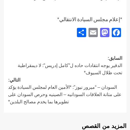
*إعلام مجلس السيادة الانتقالي*
Share
Mastodon
Email
Facebook
تصفّح
السابق:
الدقير يوجه انتقادات حاده ل”كامل إدريس”: لا ديمقراطية
المقالات
تحت ظلال السيوف*
التالي:
السودان – “ميرور نيوز”: *الأمين العام لمجلس السيادة يؤكد
على متانة العلاقات السودانيه – الصينيه وحرص السودان على
تطويرها بما يخدم مصالح البلدين*
المزيد من القصص