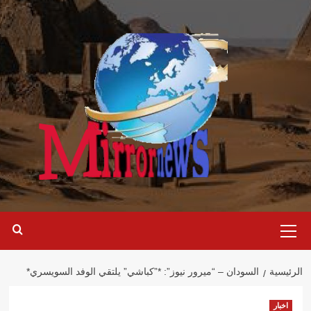
خطي
لى
لمحتوى
القائمة
الرئيسية
الرئيسية
السودان – “ميرور نيوز”: *”كباشي” يلتقي الوفد السويسري*
اخبار