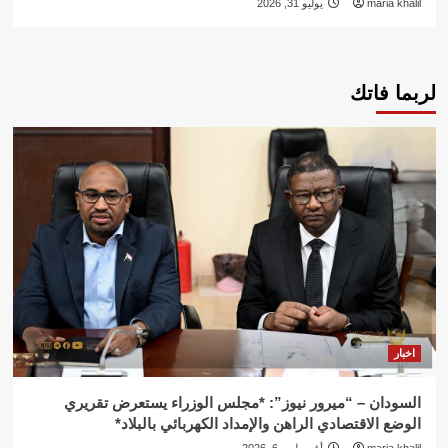
maria khalil
يوليو 31, 2026
لربما فاتك
اخبار
السودان – “ميرور نيوز”: *مجلس الوزراء يستعرض تقريري
الوضع الاقتصادي الراهن والإمداد الكهربائي بالبلاد*