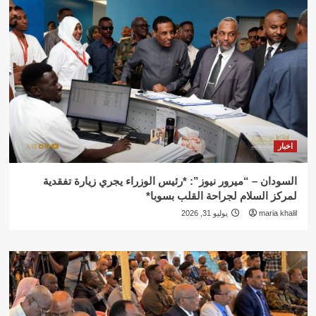
اخبار
السودان – “ميرور نيوز”: *رئيس الوزراء يجري زيارة تفقدية
لمركز السلام لجراحة القلب بسوبا*
maria khalil
يوليو 31, 2026