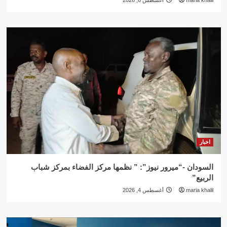
maria khalil
أغسطس 6, 2026
اخبار
السودان -“ميرور نيوز”: ” نظمها مركز الفضاء بمركز شباب
الربيع”
maria khalil
أغسطس 4, 2026