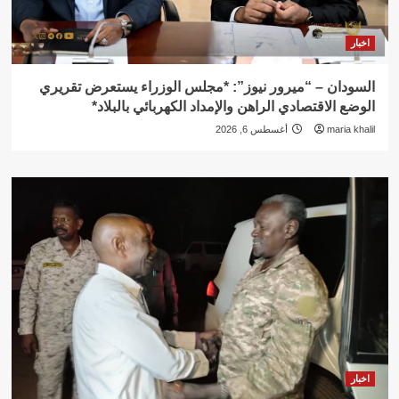
اخبار
السودان – “ميرور نيوز”: *مجلس الوزراء يستعرض تقريري
الوضع الاقتصادي الراهن والإمداد الكهربائي بالبلاد*
maria khalil
أغسطس 6, 2026
اخبار