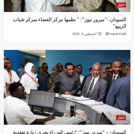
اخبار
السودان -“ميرور نيوز”: ” نظمها مركز الفضاء بمركز شباب
الربيع”
maria khalil
أغسطس 4, 2026
اخبار
السودان – “ميرور نيوز”: *رئيس الوزراء يجري زيارة تفقدية