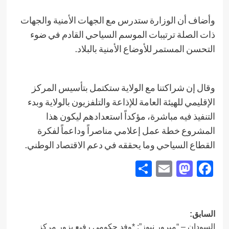
​وأضاف أن الوزارة ستدرس مع الجهات الأمنية والجهات
ذات الصلة ترتيبات الموسم السياحي القادم في ضوء
التحسن المستمر للأوضاع الأمنية بالبلاد.
​وقال إن شراكتنا مع الولاية ستكتمل بتأسيس المركز
الإقليمي للهيئة العامة للإذاعة والتلفزيون بالولاية وبدء
التنفيذ فيه مباشرة، مؤكداً استعدادهم ليكون هذا
المشروع خطة عمل إعلامي مناصراً وداعماً لفكرة
القطاع السياحي وما يحققه في دعم الاقتصاد الوطني.
Share
Mastodon
Email
Facebook
تصفّح
السابق:
السودان – “ميرور نيوز”: *وفد حكومي رفيع يزور مركز