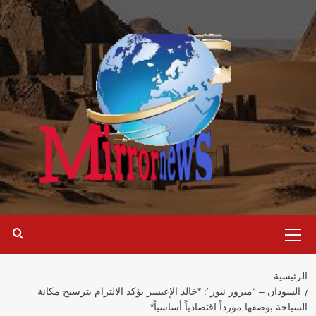
خطي
لى
لمحتوى
القائمة
الرئيسية
الرئيسية
السودان – “ميرور نيوز”: *خالد الإعيسر يؤكد الالتزام بترسيخ مكانة
السياحة بوصفها مورداً اقتصادياً أساسياً*