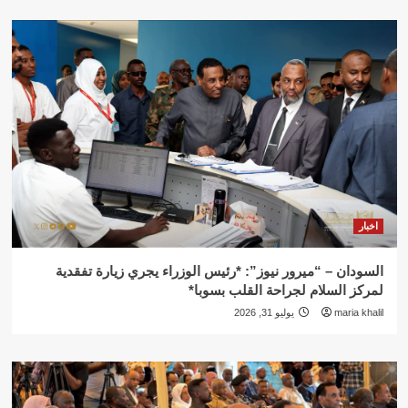
اخبار
السودان – “ميرور نيوز”: *رئيس الوزراء يجري زيارة تفقدية
لمركز السلام لجراحة القلب بسوبا*
maria khalil
يوليو 31, 2026