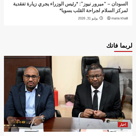
السودان – “ميرور نيوز”: *رئيس الوزراء يجري زيارة تفقدية
لمركز السلام لجراحة القلب بسوبا*
maria khalil
يوليو 31, 2026
لربما فاتك
اخبار