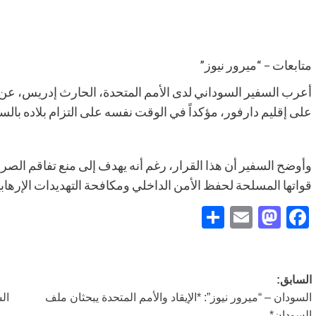
متابعات – “ميرور نيوز”
أعرب السفير السوداني لدى الأمم المتحدة، الحارث إدريس، عن
على إقليم دارفور، مؤكداً في الوقت نفسه على التزام بلاده بالس
وأوضح السفير أن هذا القرار، رغم أنه يهدف إلى منع تفاقم الصراع
قواتها المسلحة لحفظ الأمن الداخلي ومكافحة التهديدات الإرهابي
Share
Mastodon
Email
Facebook
تصفّح
السابق:
السودان – “ميرور نيوز”: *الإيقاد والأمم المتحدة يبحثان ملف
ال
المقالات
السودان*