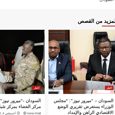
لمزيد من القصص
اخبار
اخبار
السودان – “ميرور نيوز”: *مجلس
السودان -“ميرور نيوز”:
الوزراء يستعرض تقريري الوضع
مركز الفضاء بمركز شبا
الاقتصادي الراهن والإمداد
maria khalil
أغسطس 4, 2026