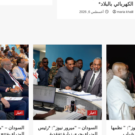
الكهربائي بالبلاد*
maria khalil
أغسطس 6, 2026
اخبار
اخبار
وز”: ” نظمها
السودان – “ميرور نيوز”: *رئيس
السودان – “م
 شباب
الوزراء يجري زيارة تفقدية
الوزراء يفتتح 