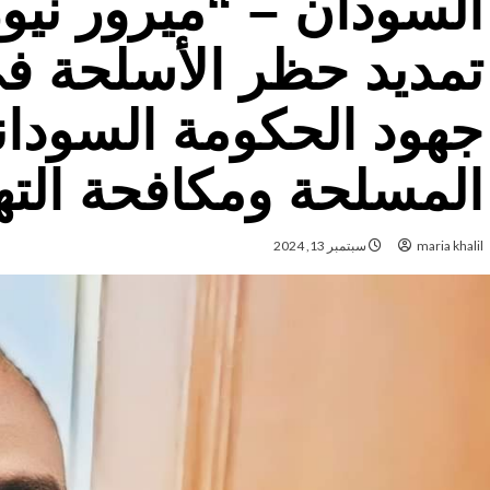
السودان – “ميرور نيو
تمديد حظر الأسلحة في
جهود الحكومة السوداني
المسلحة ومكافحة التهد
maria khalil
سبتمبر 13, 2024