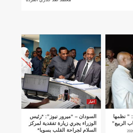
اخبار
 ” نظمها
السودان – “ميرور نيوز”: *رئيس
ب الربيع”
الوزراء يجري زيارة تفقدية لمركز
السلام لجراحة القلب بسوبا*