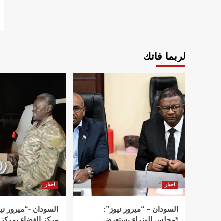
لربما فاتك
اخبار
اخبار
السودان – “ميرور نيوز”:
السودان -“ميرور ني
*مجلس الوزراء يستعرض
مركز الفضاء بمركز