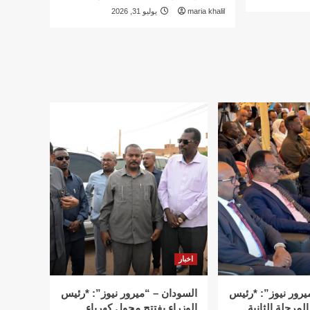
maria khalil
يوليو 31, 2026
اخبار
يرور نيوز”: *رئيس
السودان – “ميرور نيوز”: *رئيس
المرحلة الثانية
الوزراء يفتتح محول كهرباء