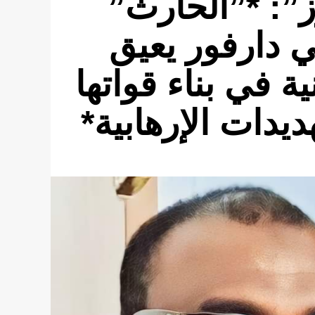
ز”: *”الحارث”
 دارفور يعيق
ة في بناء قواتها
يدات الإرهابية*