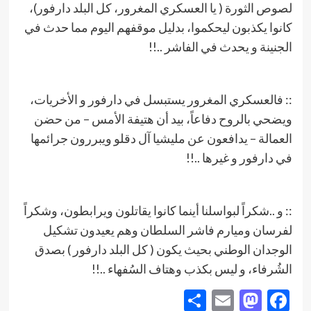
لصوص الثورة ( يا العسكري المغرور، كل البلد دارفور)،
كانوا يكذبون ليحكموا، بدليل موقفهم اليوم مما حدث في
الجنينة و يحدث في الفاشر ..!!
:: فالعسكري المغرور يستبسل في دارفور و الأخريات،
ويضحي بالروح دفاعاً، بيد أن هتيفة الأمس – من حضن
العمالة – يدافعون عن مليشيا آل دقلو ويبررون جرائمها
في دارفور و غيرها ..!!
:: و ..شكراً لبواسلنا أينما كانوا يقاتلون ويرابطون، وشكراً
لفرسان وميارم فاشر السلطان وهم يعيدون تشكيل
الوجدان الوطني بحيث يكون ( كل البلد دارفور ) بصدق
الشُرفاء، و ليس بكذب وهتاف السُفهاء ..!!
Share
Mastodon
Email
Facebook