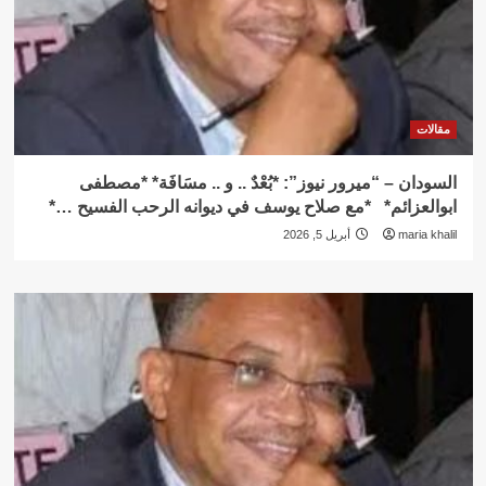
مقالات
السودان – “ميرور نيوز”: *بُعْدٌ .. و .. مسَافَة* *مصطفى
ابوالعزائم* *مع صلاح يوسف في ديوانه الرحب الفسيح …*
maria khalil
أبريل 5, 2026