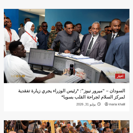
اخبار
السودان – “ميرور نيوز”: *رئيس الوزراء يجري زيارة تفقدية
لمركز السلام لجراحة القلب بسوبا*
maria khalil
يوليو 31, 2026