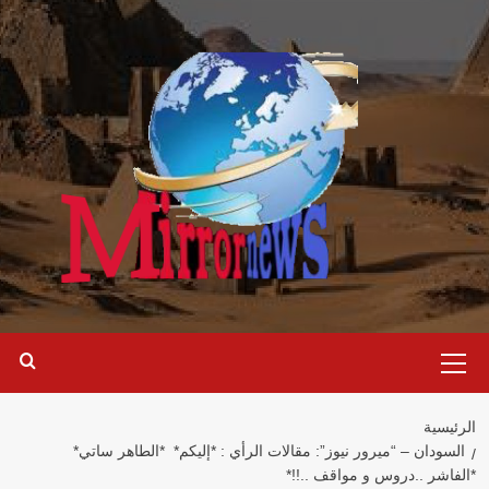
خطي
لى
لمحتوى
القائمة
الرئيسية
الرئيسية
السودان – “ميرور نيوز”: مقالات الرأي : *إليكم* *الطاهر ساتي*
*الفاشر ..دروس و مواقف ..!!*