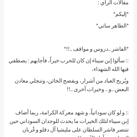
مقالات الرأي :
*إليكم*
*الطاهر ساتي*
*الفاشر ..دروس و مواقف ..!!*
:: سألوا إبن سيناء إن كان للحرب خيراً، فأجابهم : يصطفي
فيها الله الشهداء،
ويُريح العباد من أشرار، ويفضح الخائن، وتنجلي معادن
البعض ..و .. وخيرات أخرى ..!!
:: و لو كان سودانياً، و شهد معركة الكرامة، ربما أضاف
إبن سيناء لتلك الخيرات ما يحدث للوجدان السوداني حين
تنتصر فاشر السلطان على مليشيا آل دقلو وعُربان