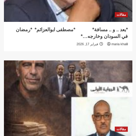
مقالات
*بعد .. و .. مسافة* *مصطفى ابوالعزائم* *رمضان
في السودان وخارجه…*
maria khalil
فبراير 17, 2026
مقالات