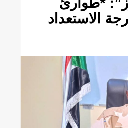
ز”: *طوارئ
جة الاستعداد