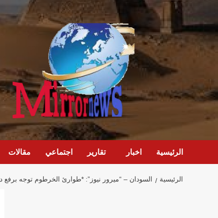
خطي
لى
لمحتوى
الرئيسية
اخبار
تقارير
اجتماعي
مقالات
الرئيسية
السودان – “ميرور نيوز”: *طوارئ الخرطوم توجه برفع درجة