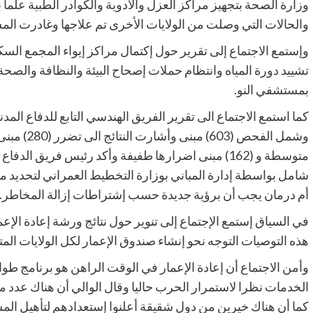
وزارة الصحة بتجهيز مراكز العزل والادوية والكوادر الطبية علماً
والحالات التي وصلت من الولايات الأخرى تم علاجها وغادرت ال
تشييد دورة المياه وانتظام حملات إصحاح البيئة والنظافة والصح
بمستشفي النو.
كما استمع الاجتماع الى تقرير الفريق الهندسي التابع للدفاع ا
متوسطة و (162) مبنى اضرارها طفيفة وأكد رئيس فري
شامل بواسطة إدارة المباني بوزارة التخطيط العمراني لتحديد مد
أم درمان يجب أن برؤية جديدة حسب إشتراطات إزالة المخاطر.
في السياق إستمع الإجتماع إلى تنوير حول نتائج ورشة إعادة الإع
هذه التوصيات التوجه نحو إنشاء صندوق الإعمار لكل الولايات ال
وأمن الاجتماع أن إعادة الإعمار في الوقت الراهن هو برنامج طوا
الخدمات نظرا لاستمرار الحرب حاليا وقال الوالي أن هناك عدد 
كما أن هناك خيرين من دول شقيقة أعلنوا إستعدادهم لتأهيل المس