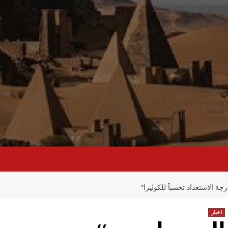
 الاستعداد تحسباََ للكوليرا*
اخبار