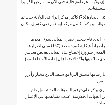
 بإن ولاية الخرطوم خالية حتى الآن من مرض الكوليرا
مستشفيات.
وإستمع الاجتماع إلى تقرير حول إكتمال مراكز إيواء المجمع السكني بالحارة (76) كاكبر مركز إيواء في الولاية حيث تم
ة والتأمين كما اكتمل مركز إيواء مرضى غسيل الكلى
لمدني الذي قام بفحص بصري لمباني سوق أمدرمان
وشمل الفحص (603) مبنى وأشارت النتائج الى تضرر (280) مبنى أضراراً هيكلية كبيرة وعدد (160) مبنى اضرارها
ق الدفاع المدني ضرورة إخضاع هذه المبانى لفحص هندسي
ى صلاحيتها وأكد الاجتماع ان إعادة الأوضاع لسوق
مار قدمها منسق البرنامج سيف الدين مختار وأبرز
متضررة
رئ يركز على توفير المعونات الغذائية وإرجاع
من الجهات الحكومية أعلنت مساهمتها في الإعمار
اجد .