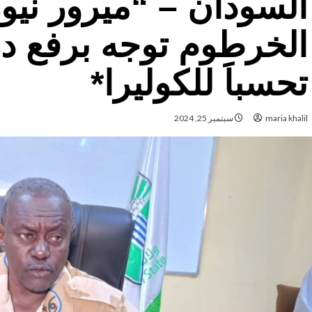
السودان – “ميرور نيو
الخرطوم توجه برفع در
تحسباََ للكوليرا*
maria khalil
سبتمبر 25, 2024