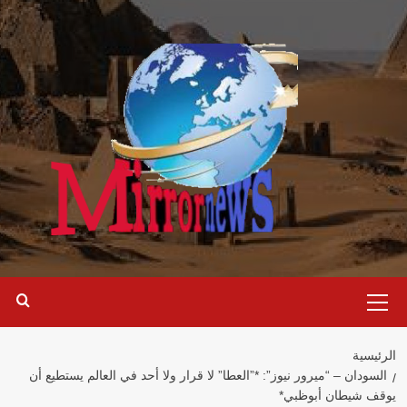
خطي
لى
لمحتوى
القائمة
الرئيسية
الرئيسية
السودان – “ميرور نيوز”: *”العطا” لا قرار ولا أحد في العالم يستطيع أن
يوقف شيطان أبوظبي*