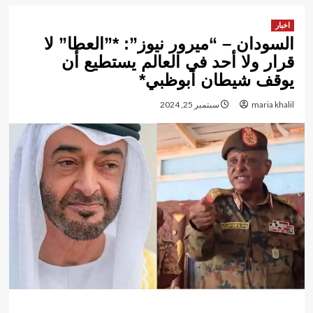
اخبار
السودان – “ميرور نيوز”: *”العطا” لا
قرار ولا أحد في العالم يستطيع أن
يوقف شيطان أبوظبي*
maria khalil
سبتمبر 25, 2024