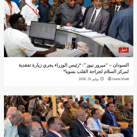
اخبار
السودان – “ميرور نيوز”: *رئيس الوزراء يجري زيارة تفقدية
لمركز السلام لجراحة القلب بسوبا*
maria khalil
يوليو 31, 2026