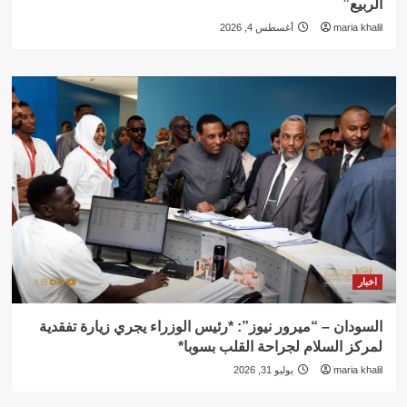
الربيع”
maria khalil
أغسطس 4, 2026
اخبار
السودان – “ميرور نيوز”: *رئيس الوزراء يجري زيارة تفقدية
لمركز السلام لجراحة القلب بسوبا*
maria khalil
يوليو 31, 2026