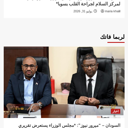
لمركز السلام لجراحة القلب بسوبا*
maria khalil
يوليو 31, 2026
لربما فاتك
اخبار
السودان – “ميرور نيوز”: *مجلس الوزراء يستعرض تقريري