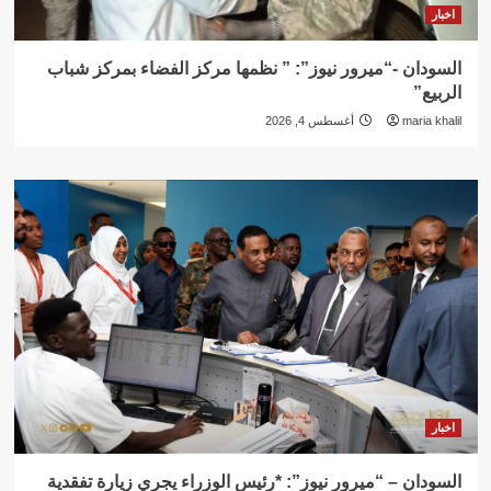
اخبار
السودان -“ميرور نيوز”: ” نظمها مركز الفضاء بمركز شباب
الربيع”
maria khalil
أغسطس 4, 2026
اخبار
السودان – “ميرور نيوز”: *رئيس الوزراء يجري زيارة تفقدية