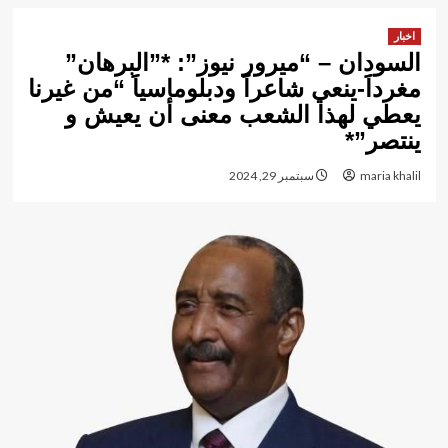
اخبار
السودان – “ميرور نيوز”: *”البرهان”
مغرداََ-ينعي شاعراََ ودبلوماسياََ “من غيرنا
يعطي لهذا الشعب معنى أن يعيش و
ينتصر”*
maria khalil
سبتمبر 29, 2024