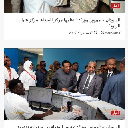
اخبار
السودان -“ميرور نيوز”: ” نظمها مركز الفضاء بمركز شباب
الربيع”
maria khalil
أغسطس 4, 2026
اخبار
السودان – “ميرور نيوز”: *رئيس الوزراء يجري زيارة تفقدية