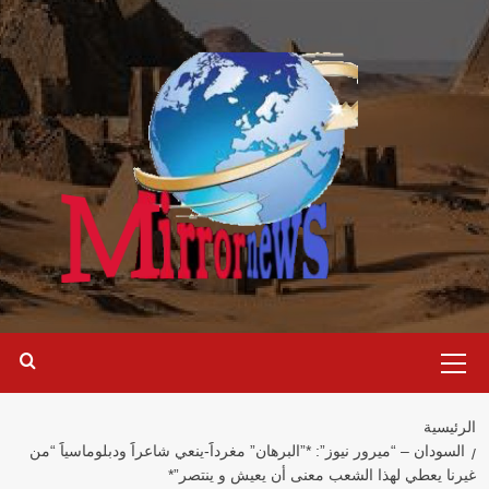
خطي
لى
لمحتوى
القائمة
الرئيسية
الرئيسية
السودان – “ميرور نيوز”: *”البرهان” مغرداََ-ينعي شاعراََ ودبلوماسياََ “من
غيرنا يعطي لهذا الشعب معنى أن يعيش و ينتصر”*