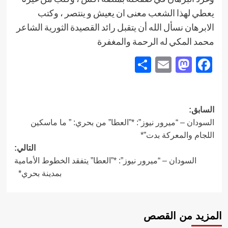
يعطي لهذا الشعب معنى ان يعيش و ينتصر ، وكتب
الابرهان نسأل الله أن يتقبل رائد القصيدة الثورية الشاعر
محمد المكي له الرحمة والمغفرة
Share
Mastodon
Email
Facebook
تصفّح
السابق:
السودان – “ميرور نيوز”: *”العطا” من بحري: ” ما ماسكين
المقالات
اللجام والمعركة بدت”*
التالي:
السودان – “ميرور نيوز”: *”العطا” يتفقد الخطوط الأمامية
بمدينة بحري*
المزيد من القصص