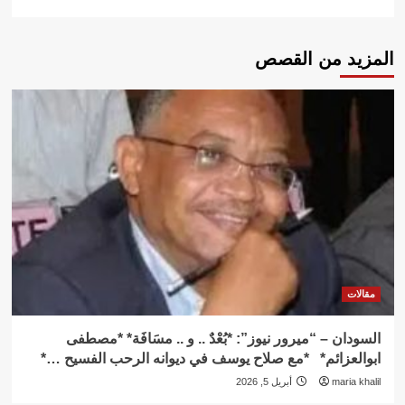
المزيد من القصص
مقالات
السودان – “ميرور نيوز”: *بُعْدٌ .. و .. مسَافَة* *مصطفى
ابوالعزائم* *مع صلاح يوسف في ديوانه الرحب الفسيح …*
maria khalil
أبريل 5, 2026