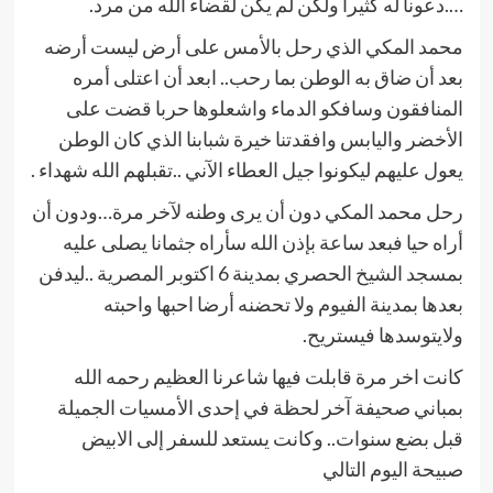
….دعونا له كثيرا ولكن لم يكن لقضاء الله من مرد.
محمد المكي الذي رحل بالأمس على أرض ليست أرضه
بعد أن ضاق به الوطن بما رحب.. ابعد أن اعتلى أمره
المنافقون وسافكو الدماء واشعلوها حربا قضت على
الأخضر واليابس وافقدتنا خيرة شبابنا الذي كان الوطن
يعول عليهم ليكونوا جيل العطاء الآني ..تقبلهم الله شهداء .
رحل محمد المكي دون أن يرى وطنه لآخر مرة…ودون أن
أراه حيا فبعد ساعة بإذن الله سأراه جثمانا يصلى عليه
بمسجد الشيخ الحصري بمدينة 6 اكتوبر المصرية ..ليدفن
بعدها بمدينة الفيوم ولا تحضنه أرضا احبها واحبته
ولايتوسدها فيستريح.
كانت اخر مرة قابلت فيها شاعرنا العظيم رحمه الله
بمباني صحيفة آخر لحظة في إحدى الأمسيات الجميلة
قبل بضع سنوات.. وكانت يستعد للسفر إلى الابيض
صبيحة اليوم التالي