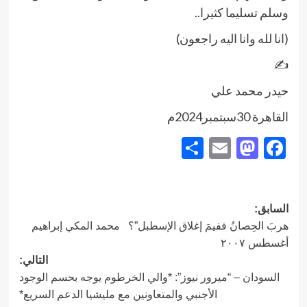
وسلم تسليما كثيرا..
(انا لله وانا اليه راجعون)
✍️
حيدر محمد علي
القاهرة 30سبتمبر2024م
Share
Mastodon
Email
Facebook
تصفّح
السابق:
هربَ الحِصانُ ففيمَ إغلاق الإسطبل”؟ محمد المكي إبراهيم
المقالات
أغسطس ٢٠٠٧
التالي:
السودان – “ميرور نيوز”: *والي الخرطوم يوجه بحسم الوجود
الأجنبي والمتعاونين مع مليشيا الدعم السريع*