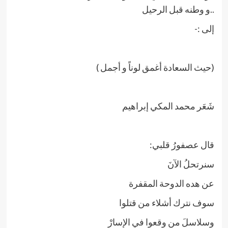
..و وطنه قبل الرحيل
إلى :-
(حيث السعادة أغمق لوناً و أجمل )
شَعَر محمد المكي إبراهيم
قال عصفورُ قلبي:
سنرتحلُ الآنَ
عن هده الدوحة المقفرة
سوف نترك أشلاء من قتلوا
وسلاسلَ من وقعوا في الإسارْ