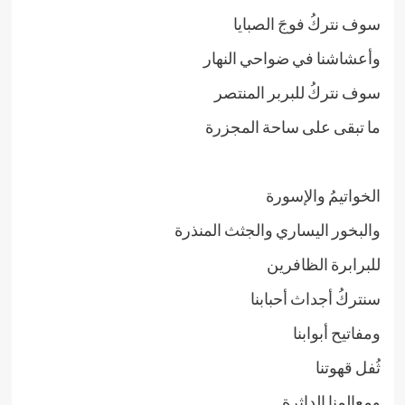
سوف نتركُ فوجَ الصبايا
وأعشاشنا في ضواحي النهار
سوف نتركُ للبربر المنتصر
ما تبقى على ساحة المجزرة
الخواتيمُ والإسورة
والبخور اليساري والجثث المنذرة
للبرابرة الظافرين
سنتركُ أجداث أحبابنا
ومفاتيح أبوابنا
ثُفل قهوتنا
ومعالمنا الداثرة