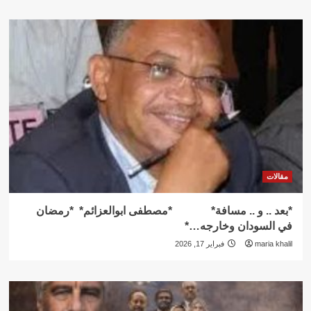
مقالات
*بعد .. و .. مسافة* *مصطفى ابوالعزائم* *رمضان
في السودان وخارجه…*
maria khalil
فبراير 17, 2026