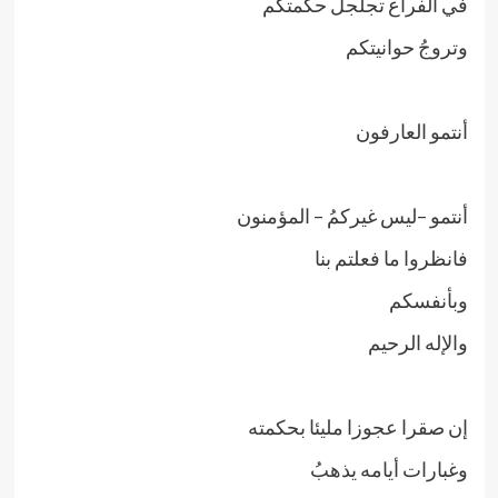
في الفراغ تجلجلُ حكمتكم
وتروجُ حوانيتكم
أنتمو العارفون
أنتمو –ليس غيركمُ – المؤمنون
فانظروا ما فعلتم بنا
وبأنفسكم
والإله الرحيم
إن صقرا عجوزا مليئا بحكمته
وغبارات أيامه يذهبُ