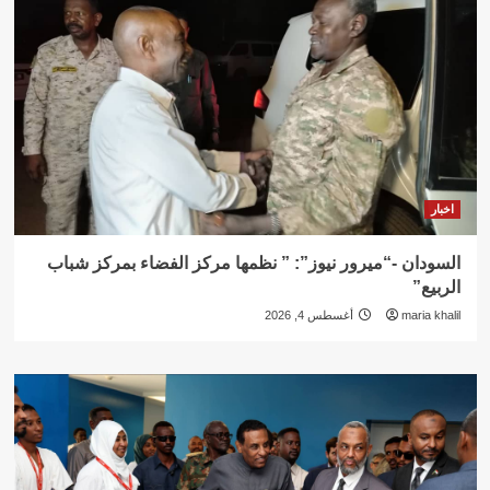
اخبار
السودان -“ميرور نيوز”: ” نظمها مركز الفضاء بمركز شباب
الربيع”
maria khalil
أغسطس 4, 2026