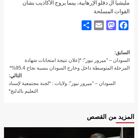
مليشيا آل دقلو الإرهابية، بينما يروج الأكاذيب بشأن
القوات المسلحة
Share
Mastodon
Email
Facebook
تصفّح
السابق:
السودان – “ميرور نيوز”: *إعلان نتيجة امتحانات شهادة
المقالات
المرحلة المتوسطة داخل وخارج السودان بنسبة نجاح 95.4%*
التالي:
السودان – “ميرور نيوز”: ولايات : *لجنة مجتمعية لإسناد
التعليم بالدلنج*
المزيد من القصص