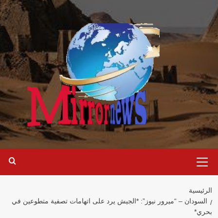
خطي
لى
لمحتوى
القائمة
الرئيسية
الرئيسية
السودان – “ميرور نيوز”: *الجيش يرد على اتهامات تصفية متطوعين في
بحري*