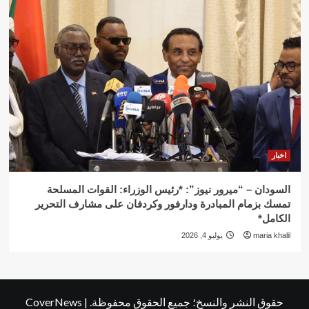
اخبار
السودان – “ميرور نيوز”: *رئيس الوزراء: القوات المسلحة
تمسك بزمام المبادرة ودارفور وكردفان على مشارف التحرير
الكامل*
maria khalil
يوليو 4, 2026
حقوق النشر والنسخ؛ جميع الحقوق محفوظة.
|
CoverNews