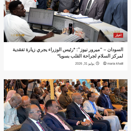
اخبار
السودان – “ميرور نيوز”: *رئيس الوزراء يجري زيارة تفقدية
لمركز السلام لجراحة القلب بسوبا*
maria khalil
يوليو 31, 2026