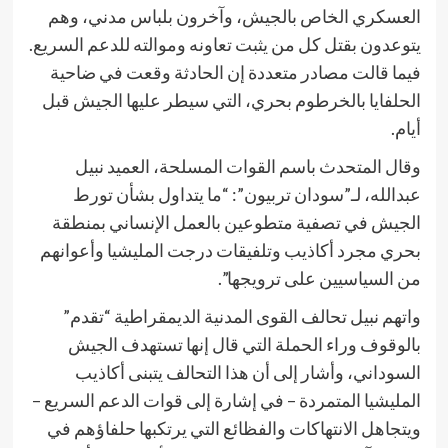
العسكري الخاص بالجيش، وآخرون بلباس مدني، وهم
يتوعدون بقتل كل من يثبت تعاونه وموالته للدعم السريع.
فيما قالت مصادر متعددة إن الحادثة وقعت في ضاحية
الحلفايا بالخرطوم بحري، التي سيطر عليها الجيش قبل
أيام.
وقال المتحدث باسم القوات المسلحة، العميد نبيل
عبدالله، لـ”سودان تربيون”: “ما يتداول بشأن تورط
الجيش في تصفية متطوعين بالعمل الإنساني بمنطقة
بحري مجرد أكاذيب وتلفيقات درجت المليشيا وأعوانهم
من السياسيين على ترويجها”.
واتهم نبيل تحالف القوى المدنية الديمقراطية “تقدم”
بالوقوف وراء الحملة التي قال إنها تستهدف الجيش
السوداني، وأشار إلى أن هذا التحالف يتبنى أكاذيب
المليشيا المتمردة – في إشارة إلى قوات الدعم السريع –
ويتجاهل الانتهاكات والفظائع التي يرتكبها حلفاؤهم في