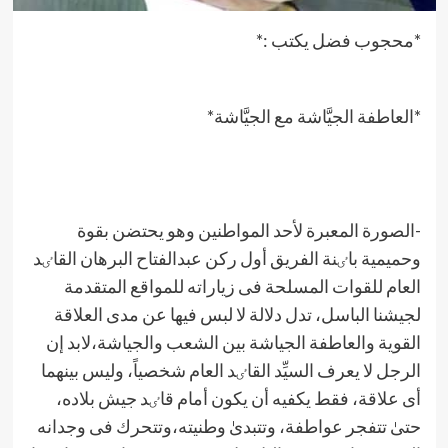
*محجوب فضل يكتب :*
*العاطفة الجيَّاشة مع الجيَّاشة*
-الصورة المعبرة لأحد المواطنين وهو يحتضن بقوة
وحميمية باٸنة الفريق أول ركن عبدالفتاح البرهان القاٸد
العام للقوات المسلحة فی زياراته للمواقع المتقدمة
لجيشنا الباسل، تدل دلالة لا لبس فيها عن مدی العلاقة
القوية والعاطفة الجياشة بين الشعب والجياشة،لابد إن
الرجل لا يعرف السيِّد القاٸد العام شخصياً، وليس بينهما
أی علاقة، فقط يكفيه أن يكون أمام قاٸد جيش بلاده،
حتیٰ تتفجر عواطفة، وتتبدیٰ وطنيته،وتتحرك فی وجدانه