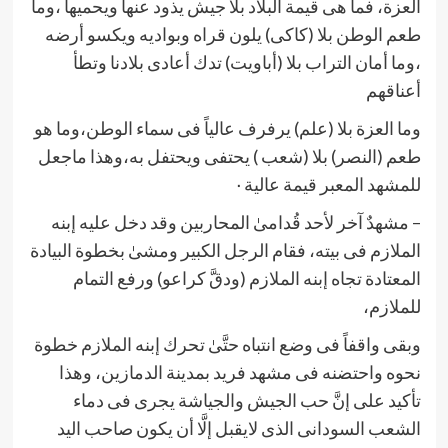
العزة، فما هی قيمة البلاد بلا جيش يذود عنها ويحميها ،وما
طعم الوطن بلا (كاكی) يلون قراه وبواديه ويكسو أرضه
،وما أمان التراب بلا (أباويت) تدك أعادی بلادنا وتطأ
أعناقهم
وما العزة بلا (علم) يرفرف عالياً فی سماء الوطن،وما هو
طعم (النصر) بلا (شعب ) يحتفی ويحتفل به،وهذا ماجعل
للمشهد المعبر قيمة عالية٠
– مشهدٌ آخر لأحد قُدامیٰ المحاربين وقد دخل عليه إبنه
الملازم فی بيته، فقام الرجل الكبير ومشیٰ بخطوة البيادة
المعتادة تجاه إبنه الملازم (ودقَّ كراعو) ورفع التمام
للملازم،
وبقی واقفاً فی وضع انتباه حتَّیٰ تحرك إبنه الملازم خطوة
نحوه واحتضنه فی مشهد فريد بمدينة الدمازين، وهذا
تأكيد علی إنَّ حب الجيش والجياشة يجری فی دماء
الشعب السودانی الذی لايقبل إلَّا أن يكون صاحب اليد