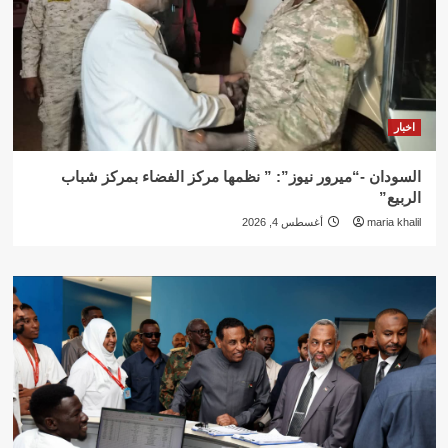
اخبار
السودان -“ميرور نيوز”: ” نظمها مركز الفضاء بمركز شباب
الربيع”
maria khalil
أغسطس 4, 2026