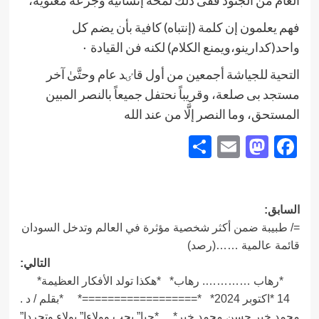
فهم يعلمون إن كلمة (إنتباه) كافية بأن يضم كل
واحد(كدارينو،ويمنع الكلام) لكنه فن القيادة ٠
التحية للجياشة أجمعين من أول قاٸد عام وحتَّیٰ آخر
مستجد بی صلعة، وقريباً نحتفل جميعاً بالنصر المبين
المستحق، وما النصر إلَّا من عند الله
Share
Mastodon
Email
Facebook
تصفّح
السابق:
=/ طبيبة ضمن أكثر شخصية مؤثرة في العالم وتدخل السودان
المقالات
قائمة عالمية ……(رصد)
التالي:
*رهاب …………. رهاب* *هكذا تولد الأفكار العظيمة*
14 *اكتوبر 2024* *==================* *بقلم / د .
محمد خير حسن محمد خير* *حبا” بحب وولاءا” بولاء وتجردا”