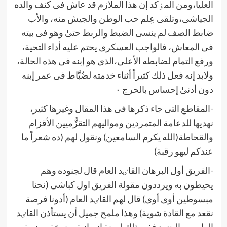
العليا،ومن المٶكد إن هذا الملازم قد عاش فی كنف والده
الجياشی،وتلقی عِلم حب الوطن والجيش منه، والأب
ضابط الصف لم ينسیٰ الضبط والربط حتیٰ وهو فی بيته
فی المعاش، فالواجب العسكری يحتم عليه أداء التحية،
ورفع التمام لضابطه الأعلیٰ،الذی هو إبنه فی هذه الحالة،
ولابد إنه فعل ذلك كثيراً أثناء خدمته لضُبَّاط فی عمر إبنه
دون أدنیٰ إحساس بالحرج ٠
-المقاطع التی جاء ذكرها فی هذا المقال وغيرها كثير،
نهديها للدعامة المتمردين ومواليهم التقزُّميين الأقزام
والقحاطة(الله يكرم السامعين) ونقول لهم (ده شعراً ما
عندكم ليهو رقبة)
-الفريق أول البرهان القاٸد العام قال لجنوده وهم
يحيطون به ويرددون مقولة الفريق اول كباشی (نحنا
مبسوطين أوی أوی) قال لهم القاٸد العام (أدونا فرصة
نقعد مع القادة شوية) وهذا ملمح جميل أن يستأذن القاٸد
العام من الجنود ففی ذلك لمحة إنسانية وجرعة معنوية،