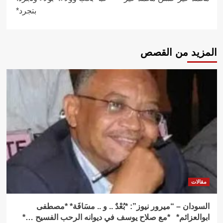
بتجرد*
المزيد من القصص
مقالات
السودان – “ميرور نيوز”: *بُعْدٌ .. و .. مسَافَة* *مصطفى
ابوالعزائم* *مع صلاح يوسف في ديوانه الرحب الفسيح …*