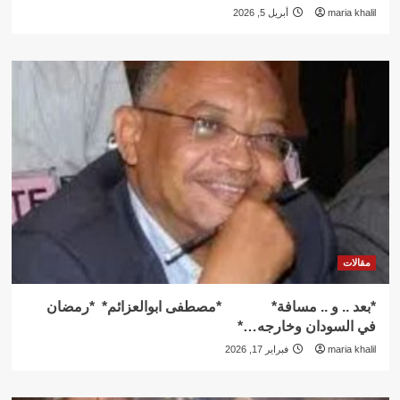
maria khalil
أبريل 5, 2026
مقالات
*بعد .. و .. مسافة* *مصطفى ابوالعزائم* *رمضان
في السودان وخارجه…*
maria khalil
فبراير 17, 2026