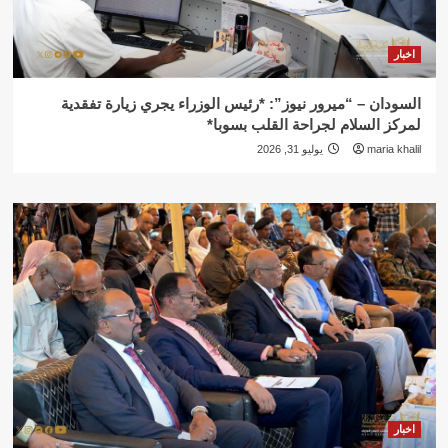
اخبار
السودان – “ميرور نيوز”: *رئيس الوزراء يجري زيارة تفقدية
لمركز السلام لجراحة القلب بسوبا*
maria khalil
يوليو 31, 2026
اخبار