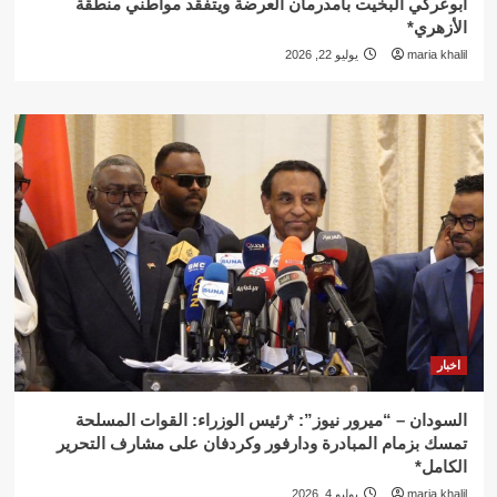
أبوعركي البخيت بأمدرمان العرضة ويتفقد مواطني منطقة
الأزهري*
maria khalil
يوليو 22, 2026
اخبار
السودان – “ميرور نيوز”: *رئيس الوزراء: القوات المسلحة
تمسك بزمام المبادرة ودارفور وكردفان على مشارف التحرير
الكامل*
maria khalil
يوليو 4, 2026