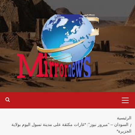
خطي
لى
لمحتوى
القائمة
الرئيسية
الرئيسية
السودان – “ميرور نيوز”: *غارات مكثقة على مدينة تمبول اليوم بولاية
الجزيرة*