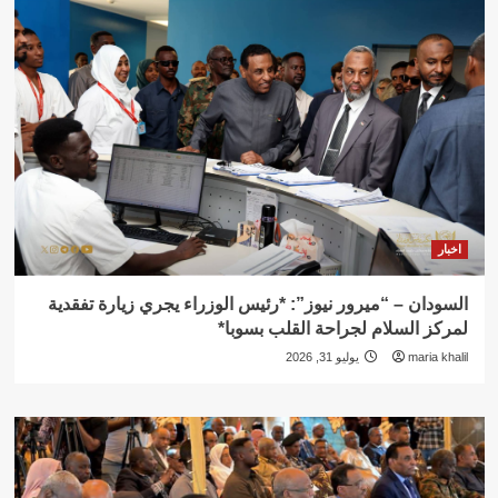
اخبار
السودان – “ميرور نيوز”: *رئيس الوزراء يجري زيارة تفقدية
لمركز السلام لجراحة القلب بسوبا*
maria khalil
يوليو 31, 2026