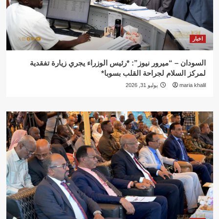
اخبار
السودان – “ميرور نيوز”: *رئيس الوزراء يجري زيارة تفقدية
لمركز السلام لجراحة القلب بسوبا*
maria khalil
يوليو 31, 2026