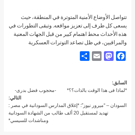
تتواصل الأوضاع الأمنية المتوترة في المنطقة، حيث
يسعى كل طرف إلى تعزيز مواقعه. وتبقى التطورات في
هذه الأحداث محط اهتمام كبير من قبل الجهات المعنية
والمراقبين، في ظل تصاعد التوترات العسكرية
Share
Mastodon
Email
Facebook
تصفّح
السابق:
*لماذا فی هذا الوقت بالذات؟؟* -محجوب فضل بدری-
المقالات
التالي:
السودان – “ميرور نيوز”: *إغلاق المدارس السودانية في مصر :
تهديد لمستقبل 20 ألف طالب من الشهادة السودانية
ومناشدات للسيسي*