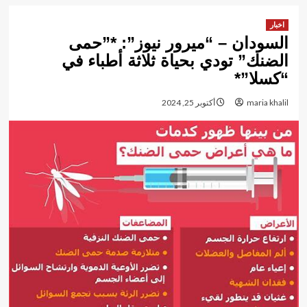
اخبار
السودان – “ميرور نيوز”: *”حمى
الضنك” تودي بحياة ثلاثة أطباء في
“كسلا”*
maria khalil
أكتوبر 25, 2024