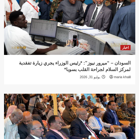
اخبار
السودان – “ميرور نيوز”: *رئيس الوزراء يجري زيارة تفقدية
لمركز السلام لجراحة القلب بسوبا*
maria khalil
يوليو 31, 2026