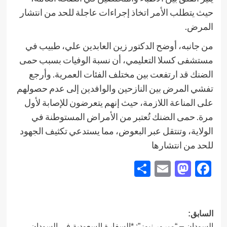
حيث يتطلب الأمر اتخاذ إجراءات عاجلة للحد من انتشار
المرض.
من جانبه، أوضح الدكتور زين العابدين علي، طبيب في
مستشفى كسلا التعليمي، أن نسبة الوفيات بسبب حمى
الضنك قد ارتفعت بين مختلف الفئات العمرية. وأرجع
تفشي المرض بين النازحين والوافدين إلى عدم حصولهم
على المناعة اللازمة، حيث إنهم يتعرضون للإصابة لأول
مرة. حمى الضنك تُعتبر من الأمراض المستوطنة في
الولاية، وتنتقل عبر البعوض، مما يستدعي تكثيف الجهود
للحد من انتشارها
Share
Mastodon
Email
Facebook
تصفّح
السابق:
السودان – “ميرور نيوز”: *السفارة السعودية في السودان