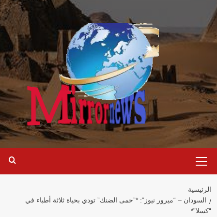
خطي
لى
لمحتوى
القائمة
الرئيسية
الرئيسية
السودان – “ميرور نيوز”: *”حمى الضنك” تودي بحياة ثلاثة أطباء في
“كسلا”*