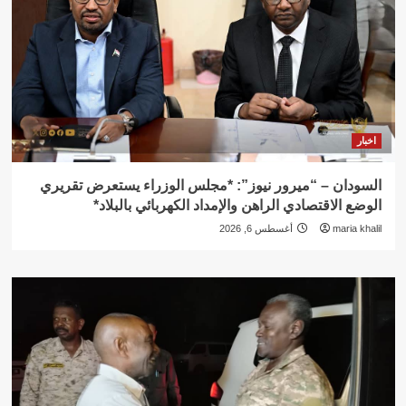
اخبار
السودان – “ميرور نيوز”: *مجلس الوزراء يستعرض تقريري
الوضع الاقتصادي الراهن والإمداد الكهربائي بالبلاد*
maria khalil
أغسطس 6, 2026