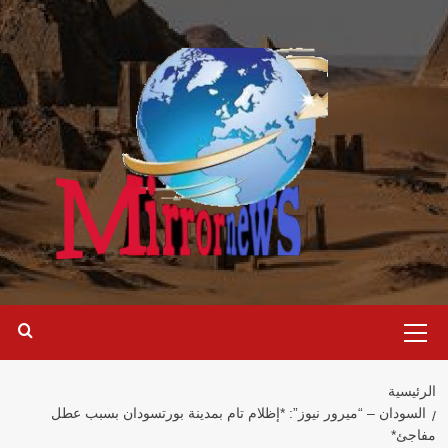
خطي
لى
لمحتوى
القائمة
الرئيسية
الرئيسية
السودان – “ميرور نيوز”: *إظلام تام بمدينة بورتسودان بسبب عطل
مفاجئ*