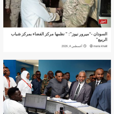
اخبار
السودان -“ميرور نيوز”: ” نظمها مركز الفضاء بمركز شباب
الربيع”
maria khalil
أغسطس 4, 2026