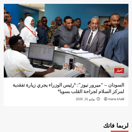
اخبار
السودان – “ميرور نيوز”: *رئيس الوزراء يجري زيارة تفقدية
لمركز السلام لجراحة القلب بسوبا*
maria khalil
يوليو 31, 2026
لربما فاتك