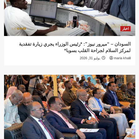
اخبار
السودان – “ميرور نيوز”: *رئيس الوزراء يجري زيارة تفقدية
لمركز السلام لجراحة القلب بسوبا*
maria khalil
يوليو 31, 2026