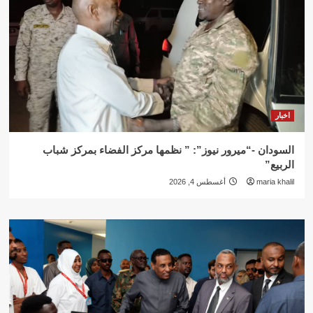
اخبار
السودان -“ميرور نيوز”: ” نظمها مركز الفضاء بمركز شباب
الربيع”
maria khalil
أغسطس 4, 2026