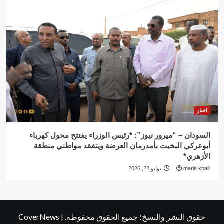
اخبار
السودان – “ميرور نيوز”: *رئيس الوزراء يفتتح محول كهرباء
أبوعركي البخيت بأمدرمان العرضة ويتفقد مواطني منطقة
الأزهري*
maria khalil
يوليو 22, 2026
حقوق النشر والنسخ؛ جميع الحقوق محفوظة.
|
CoverNews