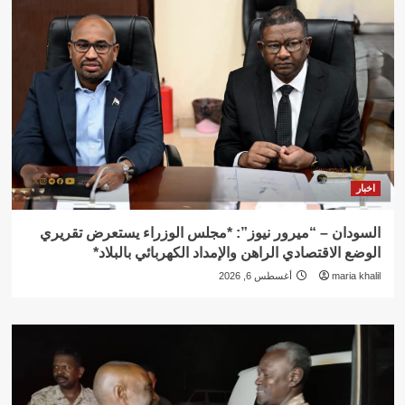
اخبار
السودان – “ميرور نيوز”: *مجلس الوزراء يستعرض تقريري
الوضع الاقتصادي الراهن والإمداد الكهربائي بالبلاد*
maria khalil
أغسطس 6, 2026