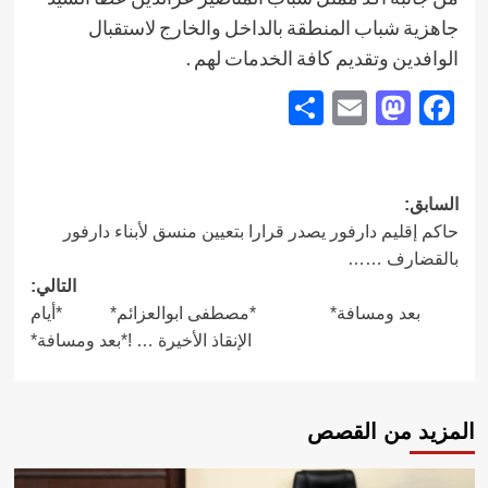
جاهزية شباب المنطقة بالداخل والخارج لاستقبال
الوافدين وتقديم كافة الخدمات لهم .
Share
Mastodon
Email
Facebook
تصفّح
السابق:
حاكم إقليم دارفور يصدر قرارا بتعيين منسق لأبناء دارفور
المقالات
بالقضارف ……
التالي:
بعد ومسافة* *مصطفى ابوالعزائم* *أيام
الإنقاذ الأخيرة … !*بعد ومسافة*
المزيد من القصص