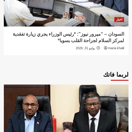
اخبار
السودان – “ميرور نيوز”: *رئيس الوزراء يجري زيارة تفقدية
لمركز السلام لجراحة القلب بسوبا*
maria khalil
يوليو 31, 2026
لربما فاتك