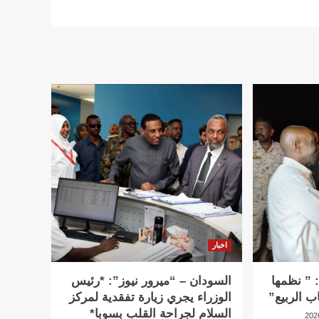
اخبار
 ” نظمها
السودان – “ميرور نيوز”: *رئيس
ب الربيع”
الوزراء يجري زيارة تفقدية لمركز
السلام لجراحة القلب بسوبا*