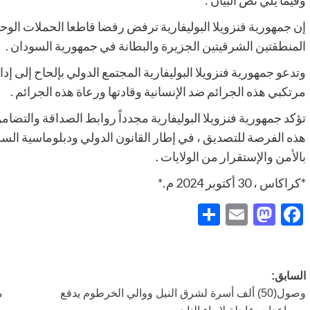
إن جمهورية فنزويلا البوليفارية ترفض رفضا قاطعا الحملات الوح
المنطقتين الشرقيتين الجزيرة والبطانة في جمهورية السودان .
وتدعو جمهورية فنزويلا البوليفارية المجتمع الدولي بإلحاح إلى إدان
مرتكبي هذه الجرائم ضد الإنسانية وقادتها ورعاة هذه الجرائم .
تؤكد جمهورية فنزويلا البوليفارية مجدداً روابط الصداقة والتضا
هذه الفرصة للتصديق ، في إطار القانون الدولي ودبلوماسية السل
بالأمن والإستقرار من الولايات .
*كراكاس ، 30 أكتوبر 2024 م .*
Share
Mastodon
Email
Facebook
تصفّح
السابق:
وصول(50) ألف أسرة لشرق النيل ووالي الخرطوم يدفع
م
المقالات