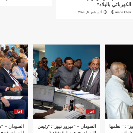
الكهربائي بالبلاد*
maria khalil
أغسطس 6, 2026
اخبار
اخبار
وز”: ” نظمها
السودان – “ميرور نيوز”: *رئيس
السودان – “م
 شباب
الوزراء يجري زيارة تفقدية
الوزراء يفتتح 