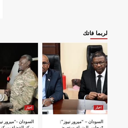
لربما فاتك
اخبار
اخبار
السودان – “ميرور نيوز”:
السودان -“ميرور ني
*مجلس الوزراء يستعرض
مركز الفضاء بمركز