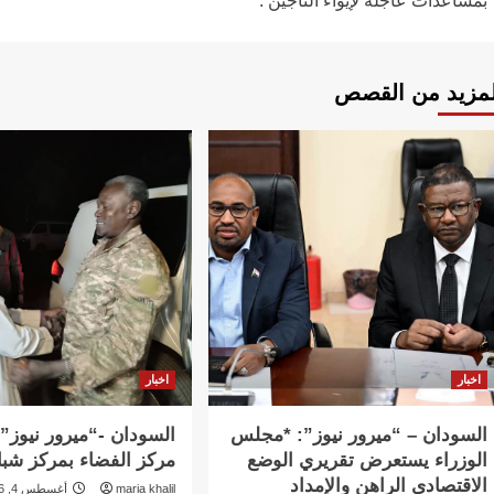
بمساعدات عاجلة لإيواء الناجين .
لمزيد من القصص
اخبار
اخبار
السودان – “ميرور نيوز”: *مجلس
السودان -“ميرور نيوز”:
الوزراء يستعرض تقريري الوضع
مركز الفضاء بمركز شبا
الاقتصادي الراهن والإمداد
maria khalil
أغسطس 4, 2026