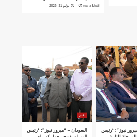
maria khalil
يوليو 31, 2026
اخبار
يرور نيوز”: *رئيس
السودان – “ميرور نيوز”: *رئيس
المرحلة الثانية
الوزراء يفتتح محول كهرباء