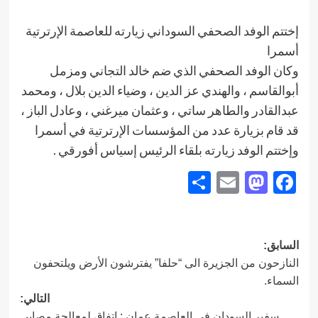
إختتم الوفد الصحفي السوداني زيارته للعاصمة الإرترتية
أسمرا
وكان الوفد الصحفي الذي ضم خالد التجاني ومزمل
أبوالقاسم ، والهندي عز الدين ، وضياء الدين بلال ، ومحمد
عبدالقادر والطاهر ساتي ، وعثمان ميرغني ، وعادل الباز ،
قد قام بزيارة عدد من المؤسسات الإرترتية في أسمرا
وإختتم الوفد زيارته بلقاء الرئيس إسياس أفورقي .
Share
Mastodon
Email
Facebook
تصفّح
السابق:
النازحون من الجزيرة الى “حلفا” يفترشون الأرض ويلتحفون
المقالات
السماء.
التالي:
سفير السودان في العاصمة عمان : إتفاق لمعالجة مصابي