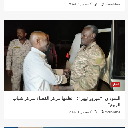
maria khalil
أغسطس 6, 2026
اخبار
السودان -“ميرور نيوز”: ” نظمها مركز الفضاء بمركز شباب
الربيع”
maria khalil
أغسطس 4, 2026