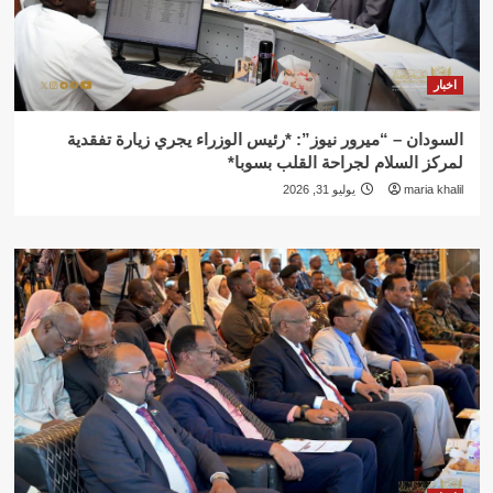
اخبار
السودان – “ميرور نيوز”: *رئيس الوزراء يجري زيارة تفقدية
لمركز السلام لجراحة القلب بسوبا*
maria khalil
يوليو 31, 2026