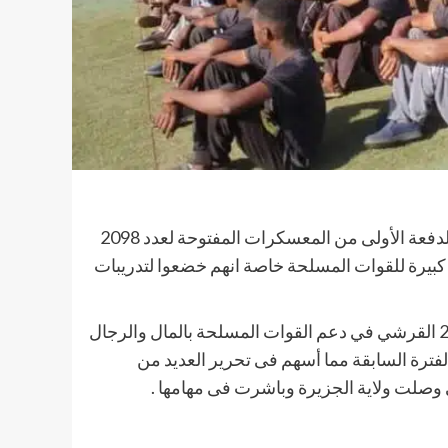
شهد الأستاذ الطاهر ابراهيم الخير والي الجزيرة المكلف تخريج الدفعة الأولى من المعسكرات المفتوحة لعدد 2098
كبيرة للقوات المسلحة خاصة انهم خضعوا لتدريبات
وجدد والي الجزيرة شكره وتقديره لمواطني محليات المناقل و24 القرشي في دعم القوات المسلحة بالمال والرجال
الفترة السابقة مما أسهم فى تحرير العديد من
 وصلت ولاية الجزيرة وباشرت فى مهامها .