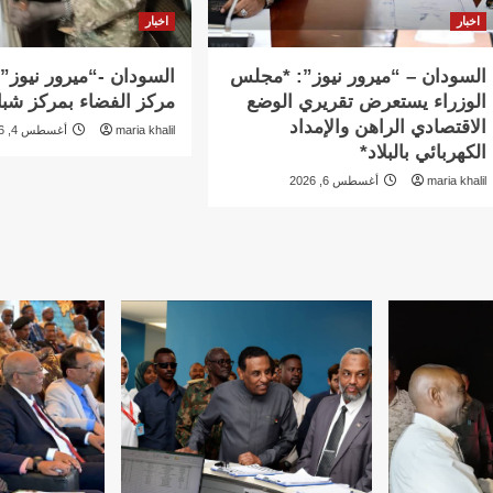
اخبار
اخبار
السودان – “ميرور نيوز”: *مجلس
السودان -“ميرور نيوز”:
الوزراء يستعرض تقريري الوضع
مركز الفضاء بمركز شبا
الاقتصادي الراهن والإمداد
maria khalil
أغسطس 4, 2026
الكهربائي بالبلاد*
maria khalil
أغسطس 6, 2026