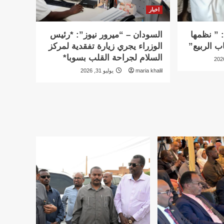
اخبار
 ” نظمها
السودان – “ميرور نيوز”: *رئيس
ب الربيع”
الوزراء يجري زيارة تفقدية لمركز
السلام لجراحة القلب بسوبا*
maria khalil
يوليو 31, 2026