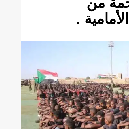
خمة من
أمامية .