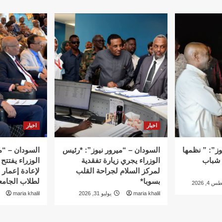
اخبار
اخبار
وز”: ” نظمها
السودان – “ميرور نيوز”: *رئيس
السودان – “م
 شباب
الوزراء يجري زيارة تفقدية
الوزراء يفتتح 
لمركز السلام لجراحة القلب
لإعادة إعمار
بسوبا*
لطلاب الجامع
4, 2026
maria khalil
يوليو 31, 2026
maria khalil