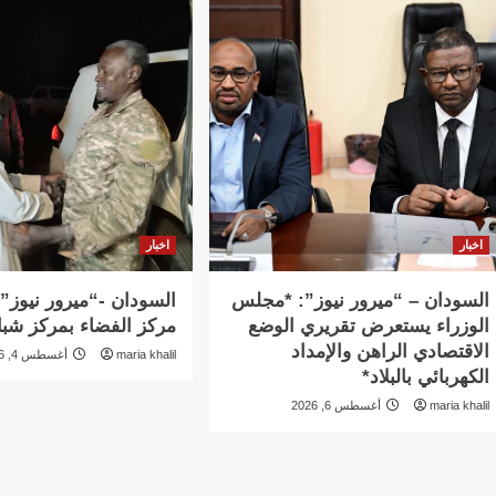
اخبار
اخبار
السودان – “ميرور نيوز”: *مجلس
السودان -“ميرور نيوز”:
الوزراء يستعرض تقريري الوضع
مركز الفضاء بمركز شبا
الاقتصادي الراهن والإمداد
maria khalil
أغسطس 4, 2026
الكهربائي بالبلاد*
maria khalil
أغسطس 6, 2026