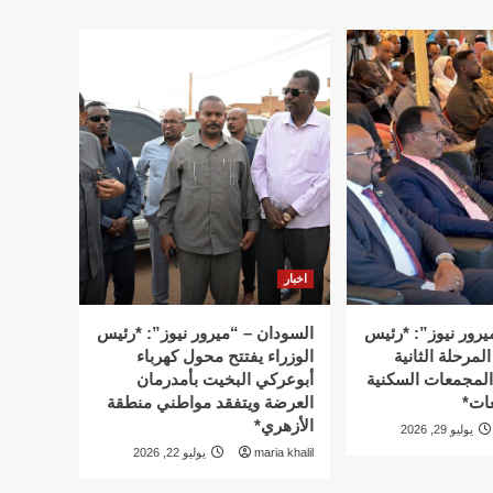
اخبار
يرور نيوز”: *رئيس
السودان – “ميرور نيوز”: *رئيس
المرحلة الثانية
الوزراء يفتتح محول كهرباء
 المجمعات السكنية
أبوعركي البخيت بأمدرمان
ات*
العرضة ويتفقد مواطني منطقة
الأزهري*
يوليو 29, 2026
maria khalil
يوليو 22, 2026