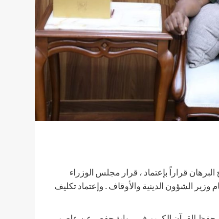
لبرهان قراراً بإعتماد ، قرار مجلس الوزراء
 وزير الشؤون الدينية والأوقاف . وإعتماد تكليف
اتيه أنه ولد في ولاية كسلا في العام 1979م ، تعلم حفظ القرآن الكريم في رواية حفص عن عاصم ،