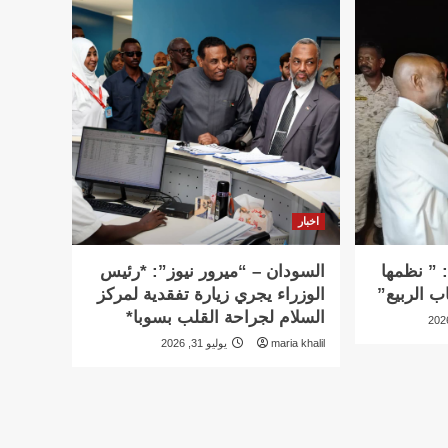
اخبار
 ” نظمها
السودان – “ميرور نيوز”: *رئيس
ب الربيع”
الوزراء يجري زيارة تفقدية لمركز
السلام لجراحة القلب بسوبا*
maria khalil
يوليو 31, 2026