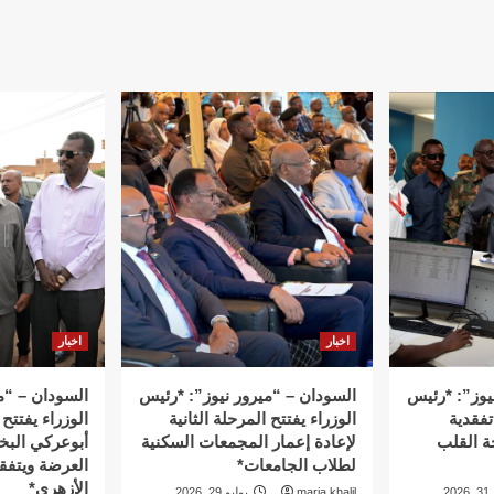
اخبار
اخبار
يوز”: *رئيس
السودان – “ميرور نيوز”: *رئيس
السودان – “م
تفقدية
الوزراء يفتتح المرحلة الثانية
الوزراء يفتتح
ة القلب
لإعادة إعمار المجمعات السكنية
أبوعركي البخ
لطلاب الجامعات*
العرضة ويتفق
الأزهري*
20
maria khalil
يوليو 29, 2026