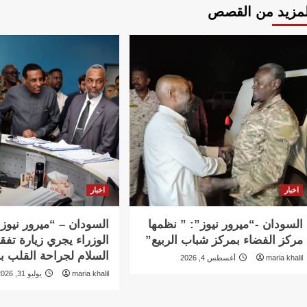
لمزيد من القصص
اخبار
اخبار
السودان -“ميرور نيوز”: ” نظمها
السودان – “ميرور نيوز
مركز الفضاء بمركز شباب الربيع”
الوزراء يجري زيارة تفق
السلام لجراحة القلب ب
maria khalil
أغسطس 4, 2026
maria khalil
يوليو 31, 2026