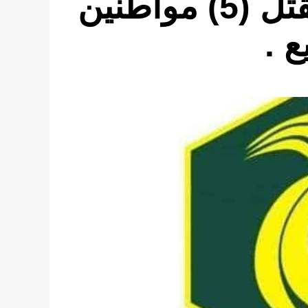
منصة نداء الوسط : مقتل (5) مواطنين
 .