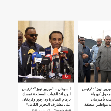
اخبار
يرور نيوز”: *رئيس
السودان – “ميرور نيوز”: *رئيس
 محول كهرباء
الوزراء: القوات المسلحة تمسك
يت بأمدرمان
بزمام المبادرة ودارفور وكردفان
د مواطني منطقة
على مشارف التحرير الكامل*
maria khalil
يوليو 4, 2026