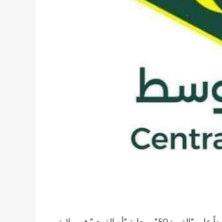
قالت منصة نداء الوسط إن قوات الدعم السريع شنت هجوماً جديداً على “القرية 50” بمحلية “أم القرى” في ولاية