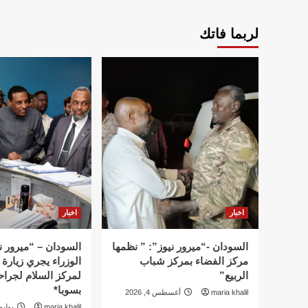
لربما فاتك
اخبار
اخبار
السودان -“ميرور نيوز”: ” نظمها
السودان – “ميرور ن
مركز الفضاء بمركز شباب
الوزراء يجري زيارة 
الربيع”
لمركز السلام لجراح
بسوبا*
maria khalil
أغسطس 4, 2026
maria khalil
يوليو 31, 26