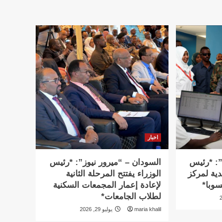
اخبار
”: *رئيس
السودان – “ميرور نيوز”: *رئيس
دية لمركز
الوزراء يفتتح المرحلة الثانية
سوبا*
لإعادة إعمار المجمعات السكنية
لطلاب الجامعات*
maria khalil
يوليو 29, 2026