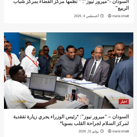
السودان -“ميرور نيوز”: ” نظمها مركز الفضاء بمركز شباب
الربيع”
maria khalil
أغسطس 4, 2026
اخبار
السودان – “ميرور نيوز”: *رئيس الوزراء يجري زيارة تفقدية
لمركز السلام لجراحة القلب بسوبا*
maria khalil
يوليو 31, 2026