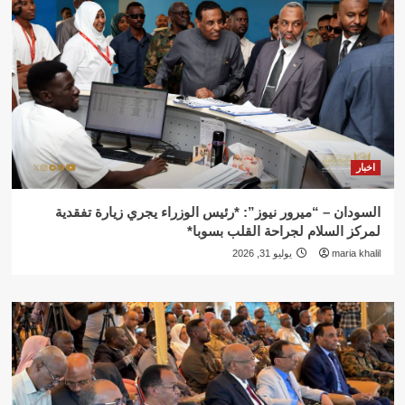
اخبار
السودان – “ميرور نيوز”: *رئيس الوزراء يجري زيارة تفقدية
لمركز السلام لجراحة القلب بسوبا*
maria khalil
يوليو 31, 2026