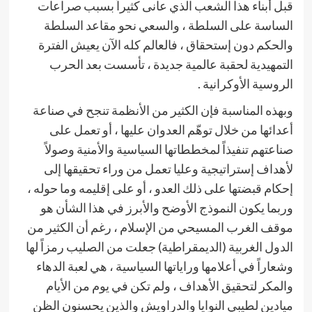
قبل أبناء هذا الشعب الذي عانى كثيراً بسبب صراعات
الساسة على السلطة ، والسعي نحو مقاعد السلطة
والحكم دون إستحقاق ، فالعالم كله الآن يعيش الفترة
التمهيدية لحقبة عالمية جديدة ، تأسست بعد الحرب
الروسية الأوكرانية .
وبهذه المناسبة فإن الكثير من الأنظمة تنجح في صناعة
أعدائها من خلال توهّم العدوان عليها ، أو تعمل على
صناعتهم تنفيذاً لمخططاتها السياسية والأمنية وصولاً
لأهداف إستراتيجية وعليا تعمل من وراء تحقيقها إلى
إحكام قبضتها على ذلك العدو ، أو على إقليمه وما حوله ،
وربما يكون النموذج الأوضح والأبرز في هذا الشأن هو
موقف الغرب المسيحي من الإسلام ، رغم أن الكثير من
الدول الغربية (الديمقراطية) جعلت من الصليب رمزاً لها
وشعاراً في أعلامها وراياتها السياسية ، هي لعبة الدهاء
والمكر لتحقيق الأهداف ، ولم تكن في يوم من الأيام
ميادين لطيبي النوايا والدراويش والذين يحسنون الظن