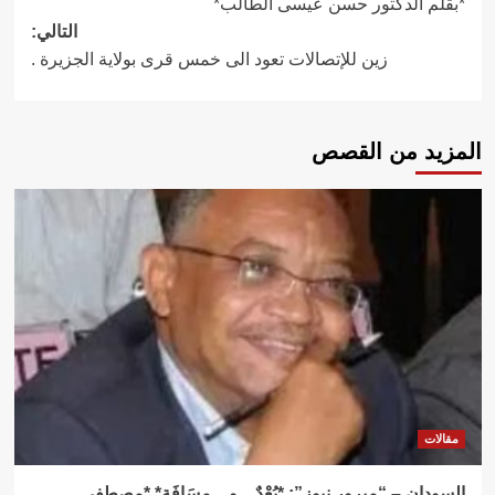
*بقلم الدكتور حسن عيسى الطالب*
التالي:
زين للإتصالات تعود الى خمس قرى بولاية الجزيرة .
المزيد من القصص
مقالات
السودان – “ميرور نيوز”: *بُعْدٌ .. و .. مسَافَة* *مصطفى