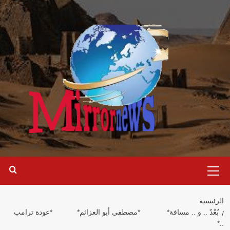
خطي
لى
لمحتوى
القائمة
الرئيسية
الرئيسية
بُعْدٌ .. و .. مسافة* *مصطفى أبو العزائم* *عودة ترامب
..*