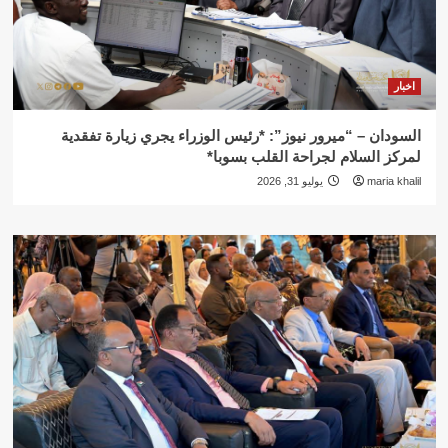
اخبار
السودان – “ميرور نيوز”: *رئيس الوزراء يجري زيارة تفقدية
لمركز السلام لجراحة القلب بسوبا*
maria khalil
يوليو 31, 2026