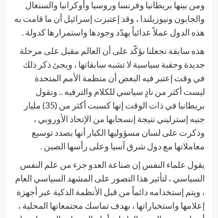
ومن بينها بريطانيا وفرنسا وروسيا وأوكرانيا والسنغال
والجابون ونيوزيلندا ، وقد إعتبرت إسرائيل أن ما قامت به
هذه الدول عملاً عدائياً يهدّد وجودها واستمرارها كدولة .
هذه سابقة تجعلنا نؤكّد على أن العالم مقبل على مرحلة
جديدة وحقبة سياسية لا تشبه سابقاتها ، ويجئ ذكر ذلك
في وقت إعتبر فيه البعض أن منظمة الأمم المتحدة
ليست أكثر من نادٍ سياسي للكلام والترفيه .. وتقول
بريطانيا في ذات الوقت إنها كسبت أكثر من (35) مليار
جنيه إسترليني نتيجة إنسحابها من الإتحاد الأوروبي ،
وذكرت على لسان مسؤوليها الكبار أنها بصدد توسيع
معاملاتها مع دول شرق آسيا وعلى رأسها الصين .
يقول علماء النفس إن صناعة العدو جزء من علم النفس
السياسي ، لتأثير هذا التصور على المشهد السياسي العام
، ويتم إستخدامه دائماً من قبل الأنظمة الذكية عبر أجهزة
إعلامها واستخباراتها ، بهدف تماسك مجتمعاتها المحلية ،