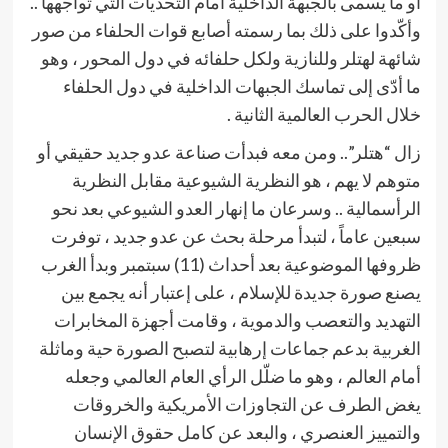
أو ما يسمى بالجبهة الداخلية أمام التحديات التي تواجهها ..
وأكّدوا على ذلك بما رسمته أصابع قوات الحلفاء من صور
شائهة لهتلر وللنازية ولكل حلفائه في دول المحور ، وهو
ما أدّى إلى تماسك الجبهات الداخلية في دول الحلفاء
خلال الحرب العالمية الثانية .
زال “هتلر”.. ومن معه فبدأت صناعة عدو جديد حقيقي أو
متوهم لا يهم ، هو النظرية الشيوعية مقابل النظرية
الرأسمالية .. وسرعان ما إنهار العدو الشيوعي بعد نحو
سبعين عاماً ، لتبدأ مرحلة بحث عن عدو جديد ، توفرت
ظروفها الموضوعية بعد أحداث (11) سبتمبر وبدأ الغرب
يصنع صورة جديدة للإسلام ، على إعتبار أنه يجمع بين
التهديد والتعصب والدموية ، وقامت أجهزة المخابرات
الغربية بدعم جماعات إرهابية لتصبح الصورة حية وماثلة
أمام العالم ، وهو ما ضلّل الرأي العام العالمي وجعله
يغض الطرف عن التجاوزات الأمريكية والخروقات
والتمييز العنصري ، والبعد عن كامل حقوق الإنسان