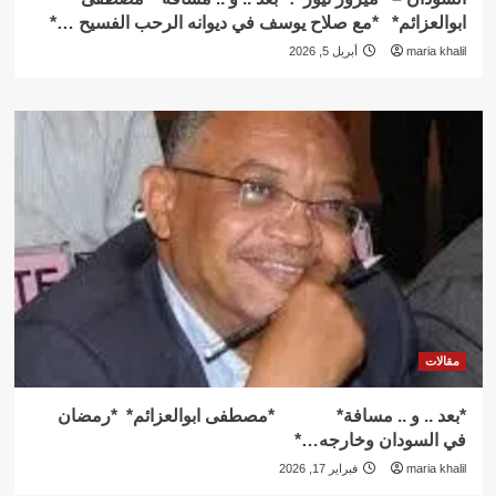
ابوالعزائم* *مع صلاح يوسف في ديوانه الرحب الفسيح …*
maria khalil
أبريل 5, 2026
مقالات
*بعد .. و .. مسافة* *مصطفى ابوالعزائم* *رمضان
في السودان وخارجه…*
maria khalil
فبراير 17, 2026