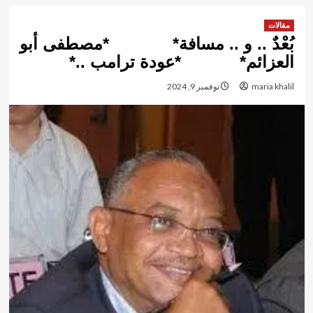
مقالات
بُعْدٌ .. و .. مسافة* *مصطفى أبو
العزائم* *عودة ترامب ..*
maria khalil
نوفمبر 9, 2024