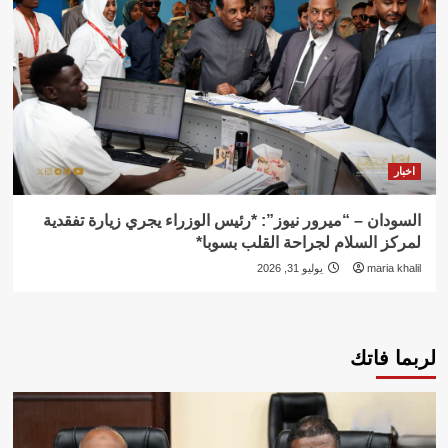
اخبار
السودان – “ميرور نيوز”: *رئيس الوزراء يجري زيارة تفقدية
لمركز السلام لجراحة القلب بسوبا*
maria khalil
يوليو 31, 2026
لربما فاتك