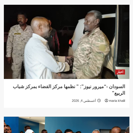
اخبار
السودان -“ميرور نيوز”: ” نظمها مركز الفضاء بمركز شباب
الربيع”
maria khalil
أغسطس 4, 2026