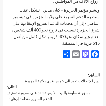
أرواح الألاف من المواطنين .
ويشير مؤتمر الجزيرة – كيان مدني _ تشكل عقب
سيطرة الدعم السريع على ولاية الجزيرة في ديسمبر
الماضي- إلى أن هجمات الدعم السريع الإنتقامية على
شرق الجزيرة تسببت في نزوح نحو 400 ألف شخص ،
بعد تهجير سكان نحو 400 قرية بشكل كامل من أصل
515 قرية في المنطقة.
Share
Mastodon
Email
Facebook
تصفّح
السابق:
زين للإتصالات تعود الى خمس قرى بولاية الجزيرة .
المقالات
التالي:
مسؤولة سابقة بالبيت الأبيض تشدد على ضرورة تصنيف
الدعم السريع منظمة إرهابية .