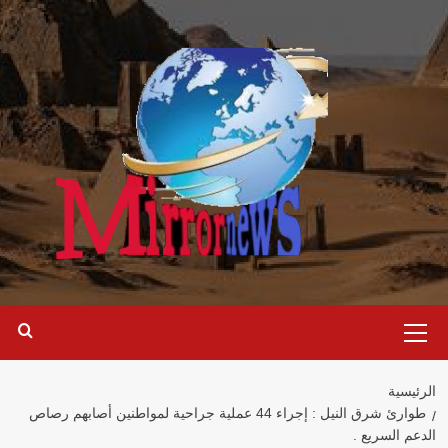
خطي
لى
لمحتوى
القائمة
الرئيسية
الرئيسية
طوارئ شرق النيل : إجراء 44 عملية جراحية لمواطنين أصابهم رصاص
الدعم السريع .