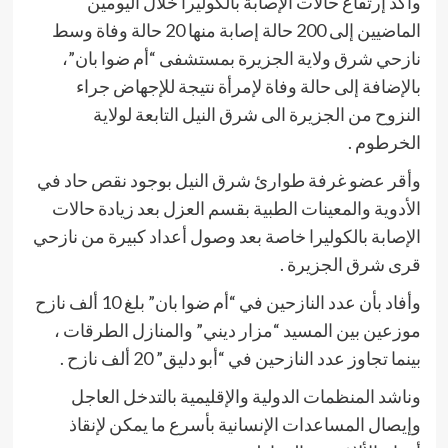
وأكد إرتفاع حالات الإصابة بالكوليرا خلال اليومين
الماضيين إلى 200 حالة إصابة منها 20 حالة وفاة وسط
نازحي شرق ولاية الجزيرة بمستشفى “أم ضوا بان”،
بالإضافة إلى حالة وفاة لإمرأة نتيجة للإجهاض جراء
النزوح من الجزيرة الى شرق النيل التابعة لولاية
الخرطوم .
وأقر عضو غرفة طوارئ شرق النيل بوجود نقص حاد في
الأدوية والمعينات الطبية بقسم العزل بعد زيادة حالات
الإصابة بالكوليرا خاصة بعد وصول أعداد كبيرة من نازحي
قرى شرق الجزيرة .
وأفاد بأن عدد النازحين في “أم ضوا بان” بلغ 10 ألف نازح
موزعين بين المسيد “مزار ديني” والمنازل الطرقات ،
بينما تجاوز عدد النازحين في “أبو دليق” 20 ألف نازح .
وناشد المنظمات الدولية والإقليمية بالتدخل العاجل
وإيصال المساعدات الإنسانية بأسرع ما يمكن لإنقاذ