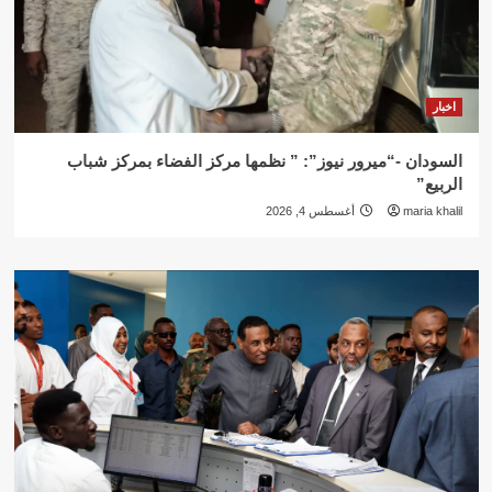
اخبار
السودان -“ميرور نيوز”: ” نظمها مركز الفضاء بمركز شباب
الربيع”
maria khalil
أغسطس 4, 2026