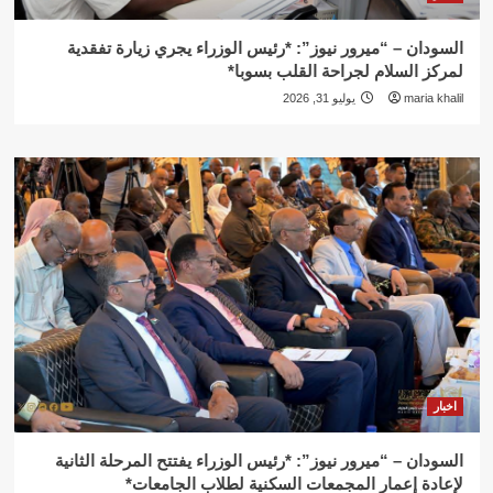
السودان – “ميرور نيوز”: *رئيس الوزراء يجري زيارة تفقدية
لمركز السلام لجراحة القلب بسوبا*
maria khalil
يوليو 31, 2026
اخبار
السودان – “ميرور نيوز”: *رئيس الوزراء يفتتح المرحلة الثانية
لإعادة إعمار المجمعات السكنية لطلاب الجامعات*