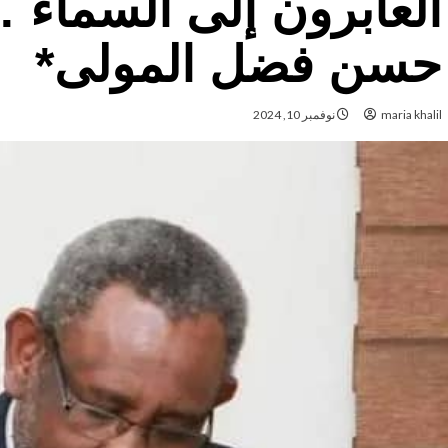
العابرون إلى السماء 
حسن فضل المولى*
maria khalil
نوفمبر 10, 2024