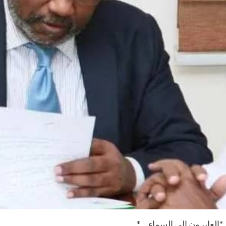
*العابرون إلى السماء …*