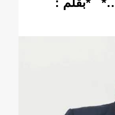
…* *بقلم :