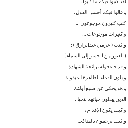
لقد كتبوا فيكم ما كتبوا ،
و قالوا فيكم أحسن القول ..
كتب كثيرون موجوعون …
و كثيرات موجوعات …
و كتب ( عزمي عبدالرازق ) :
( العبور من الجسر إلى السماء ) ..
و قد جاء قوله برائحة الشهادة ،
و بلون الدماء الطاهرة المبذولة ..
و هو يحكى عن صنيع أولئك
الذين يبذلون حياتهم لنحيا ،
و كيف يكون الإقدام ،
و كيف يزحمون بالمناكب