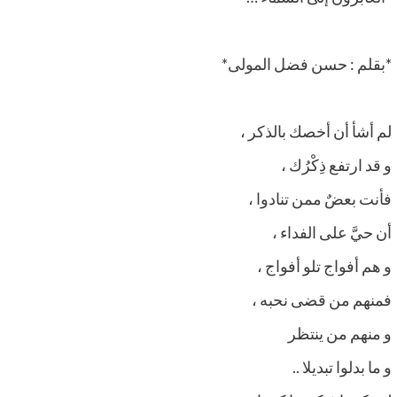
*بقلم : حسن فضل المولى*
لم أشأ أن أخصك بالذكر ،
و قد ارتفع ذِكْرُك ،
فأنت بعضٌ ممن تنادوا ،
أن حيَّ على الفداء ،
و هم أفواج تلو أفواج ،
فمنهم من قضى نحبه ،
و منهم من ينتظر
و ما بدلوا تبديلا ..