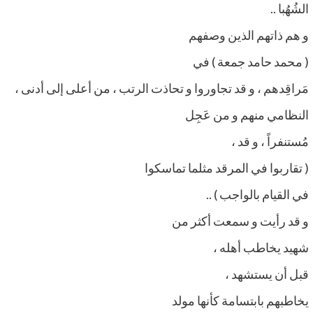
الشُهُبا ..
و هم ذاتهم الذين وصفهم
( محمد حامد جمعة ) في
مَراقِدهم ، و قد تجاوروا و تحاذت الرتب ، من أعلى إلى أدنى ،
النظامي منهم و من عَجِل
مُستنفراً ، و قد ،
( تقاربوا في المرقد مثلما تماسكوا
في القيام بالواجب ) ..
و قد رأيت و سمعت أكثر من
شهيد يخاطب أهله ،
قبل أن يستشهد ،
يخاطبهم بابتسامة كأنها مولد