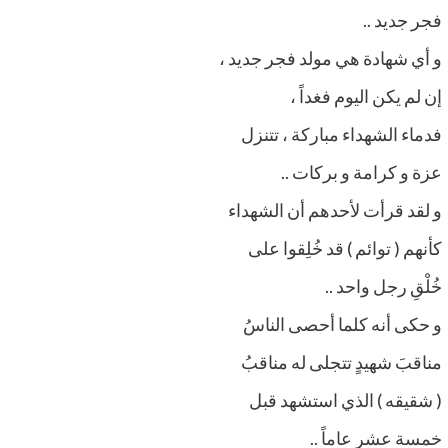
فجر جديد ..
و أي شهادة هي مولد فجر جديد ،
إن لم يكن اليوم فغداً ،
فدماء الشهداء مباركة ، تتنزل
عزة و كرامة و بركات ..
و لقد قرأت لأحدهم أن الشهداء
كأنهم ( توائم ) قد خُلِقوا على
خُلْقِ رجل واحد ..
و حكى أنه كلما أحصى الناسُ
مناقبَ شهيدٍ تتجلى له مناقبُ
( شقيقه ) الذي استشهد قبل
خمسة عشر عاماً ..