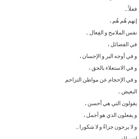
فعلاً ..
إنهم هُم هُم ،
نفس الملامح و الفِعال ..
في الفضائل ،
و في أوجه البر و الإحسان ،
و في الاستعلاء بالحق ،
و في الإحجام عن مواطن التزاحم
البغيض ..
يقولون التي هي أحسن ،
و يفعلون الذي هو أجمل ،
و لا يرجون جزاءً و لا شكورا ..
إنهم لله ،