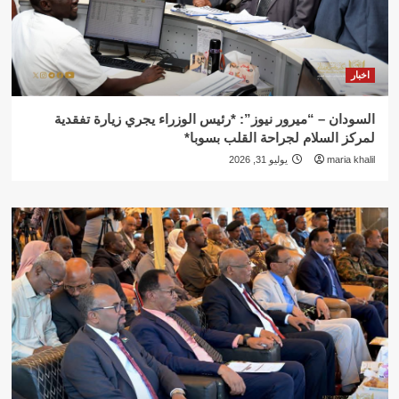
اخبار
السودان – “ميرور نيوز”: *رئيس الوزراء يجري زيارة تفقدية
لمركز السلام لجراحة القلب بسوبا*
maria khalil
يوليو 31, 2026