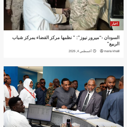
اخبار
السودان -“ميرور نيوز”: ” نظمها مركز الفضاء بمركز شباب
الربيع”
maria khalil
أغسطس 4, 2026