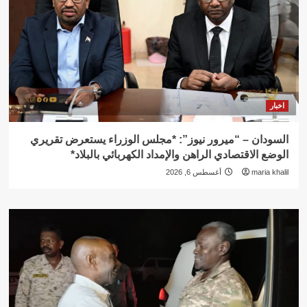
اخبار
السودان – “ميرور نيوز”: *مجلس الوزراء يستعرض تقريري
الوضع الاقتصادي الراهن والإمداد الكهربائي بالبلاد*
maria khalil
أغسطس 6, 2026