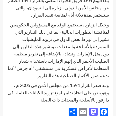
يبدأ اليوم الأحد فريق الخبراء المعني بالقرار 1591 الصادر
عن مجلس الأمن الدولي ، زيارة إلى السودان، والتي
ستستمر لمدة ثلاثة أيام لمتابعة تنفيذ القرار .
وخلال الزيارة، سيجتمع الوفد مع المسؤولين الحكوميين
لمناقشة التطورات الحالية ، بما في ذلك التقارير التي
تشير إلى تورط بعض الدول في تزويد المليشيات
المتمردة بالأسلحة والمعدات ، وتشير هذه التقارير إلى
دول مثل الإمارات وتشاد ، بالإضافة إلى تقرير منظمة
الصليب الأحمر الذي إتهم الإمارات باستخدام شعار
المنظمة لأغراض عسكرية في مستشفى “أم جرس” كما
تدعم صور الأقمار الصناعية هذه التقارير .
وقد صدر القرار 1591 من مجلس الأمن في 2005 م ،
وهو ينص على اتخاذ تدابير لمنع تزويد الكيانات العاملة في
دارفور بالأسلحة والمعدات ذات الصلة .
Share
Mastodon
Email
Facebook