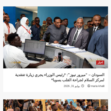
اخبار
السودان – “ميرور نيوز”: *رئيس الوزراء يجري زيارة تفقدية
لمركز السلام لجراحة القلب بسوبا*
maria khalil
يوليو 31, 2026