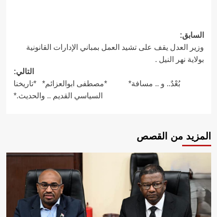
تصفّح
السابق:
وزير العدل يقف على تشيد العمل بمباني الإدارات القانونية
المقالات
بولاية نهر النيل .
التالي:
بُعْدٌ.. و .. مسافة* *مصطفى ابوالعزائم* *تاريخنا
السياسي القديم .. والحديث.*
المزيد من القصص