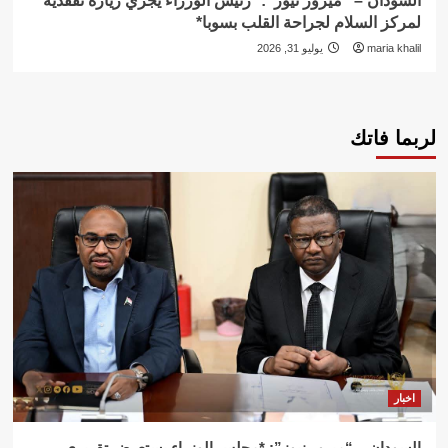
السودان – “ميرور نيوز”: *رئيس الوزراء يجري زيارة تفقدية
لمركز السلام لجراحة القلب بسوبا*
maria khalil
يوليو 31, 2026
لربما فاتك
اخبار
السودان – “ميرور نيوز”: *مجلس الوزراء يستعرض تقريري