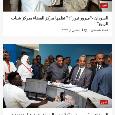
اخبار
السودان -“ميرور نيوز”: ” نظمها مركز الفضاء بمركز شباب
الربيع”
maria khalil
أغسطس 4, 2026
اخبار
السودان – “ميرور نيوز”: *رئيس الوزراء يجري زيارة تفقدية