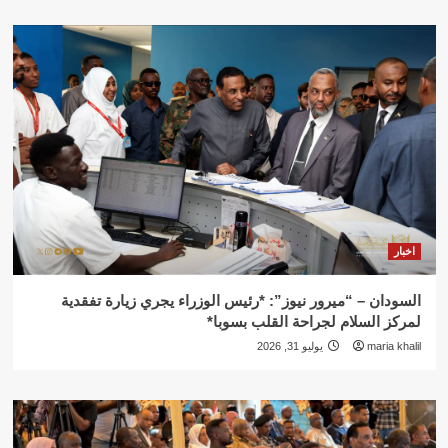
اخبار
السودان – “ميرور نيوز”: *رئيس الوزراء يجري زيارة تفقدية
لمركز السلام لجراحة القلب بسوبا*
maria khalil
يوليو 31, 2026