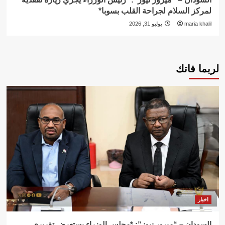
لمركز السلام لجراحة القلب بسوبا*
maria khalil
يوليو 31, 2026
لربما فاتك
اخبار
السودان – “ميرور نيوز”: *مجلس الوزراء يستعرض تقريري