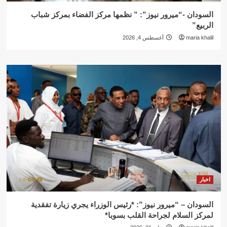
السودان -“ميرور نيوز”: ” نظمها مركز الفضاء بمركز شباب
الربيع”
maria khalil
أغسطس 4, 2026
اخبار
السودان – “ميرور نيوز”: *رئيس الوزراء يجري زيارة تفقدية
لمركز السلام لجراحة القلب بسوبا*