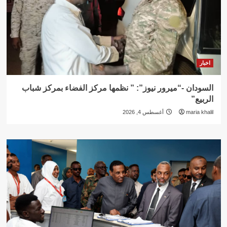
اخبار
السودان -“ميرور نيوز”: ” نظمها مركز الفضاء بمركز شباب
الربيع”
maria khalil
أغسطس 4, 2026