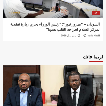
اخبار
السودان – “ميرور نيوز”: *رئيس الوزراء يجري زيارة تفقدية
لمركز السلام لجراحة القلب بسوبا*
maria khalil
يوليو 31, 2026
لربما فاتك