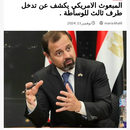
المبعوث الامريكي يكشف عن تدخل
طرف ثالث للوساطة .
maria khalil
نوفمبر 11, 2024