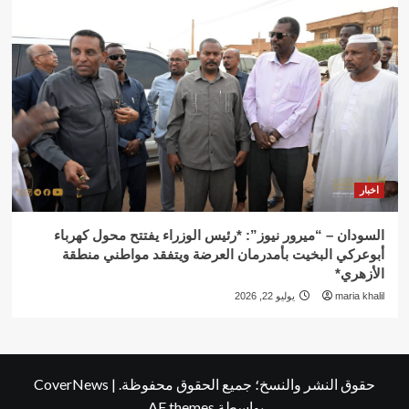
اخبار
السودان – “ميرور نيوز”: *رئيس الوزراء يفتتح محول كهرباء
أبوعركي البخيت بأمدرمان العرضة ويتفقد مواطني منطقة
الأزهري*
maria khalil
يوليو 22, 2026
حقوق النشر والنسخ؛ جميع الحقوق محفوظة.
|
CoverNews
بواسطة AF themes.