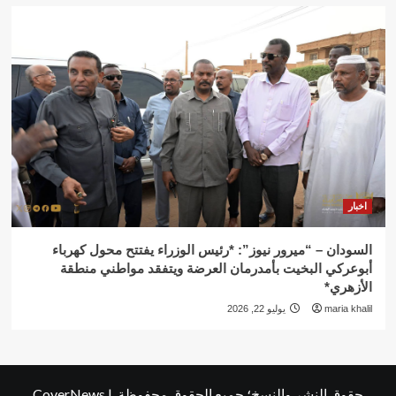
اخبار
السودان – “ميرور نيوز”: *رئيس الوزراء يفتتح محول كهرباء
أبوعركي البخيت بأمدرمان العرضة ويتفقد مواطني منطقة
الأزهري*
maria khalil
يوليو 22, 2026
حقوق النشر والنسخ؛ جميع الحقوق محفوظة.
|
CoverNews