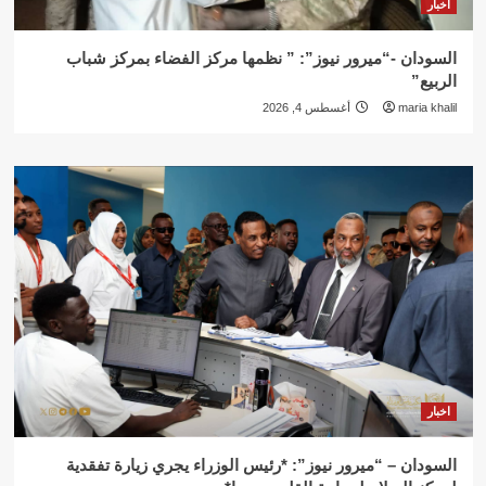
اخبار
السودان -“ميرور نيوز”: ” نظمها مركز الفضاء بمركز شباب
الربيع”
maria khalil
أغسطس 4, 2026
اخبار
السودان – “ميرور نيوز”: *رئيس الوزراء يجري زيارة تفقدية