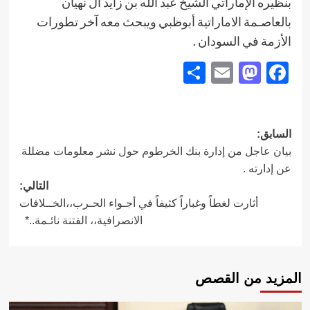
بنظيره الإماراتي الشيخ عبد الله بن زايد آل نهيان
بالعاصـمة الاماراتية أبوظبي ويبحث معه آخر تطورات
الأزمة في السودان .
Share
Mastodon
Email
Facebook
تصفّح
السابق:
بيان عاجل من إدارة بنك الخرطوم حول نشر معلومات مضللة
المقالات
عن إدارته .
التالي:
أثارت لغطاً وغباراً كثيفاً في أجـواء الحـرب،،الخــلافات
الانصرافية،، الفتنة نائـمة..*
المزيد من القصص