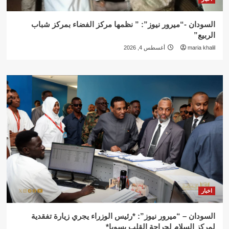
السودان -“ميرور نيوز”: ” نظمها مركز الفضاء بمركز شباب
الربيع”
maria khalil
أغسطس 4, 2026
اخبار
السودان – “ميرور نيوز”: *رئيس الوزراء يجري زيارة تفقدية
لمركز السلام لجراحة القلب بسوبا*