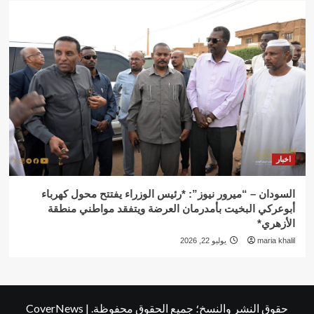
اخبار
السودان – “ميرور نيوز”: *رئيس الوزراء يفتتح محول كهرباء
أبوعركي البخيت بأمدرمان العرضة ويتفقد مواطني منطقة
الأزهري*
maria khalil
يوليو 22, 2026
حقوق النشر والنسخ؛ جميع الحقوق محفوظة.
|
CoverNews