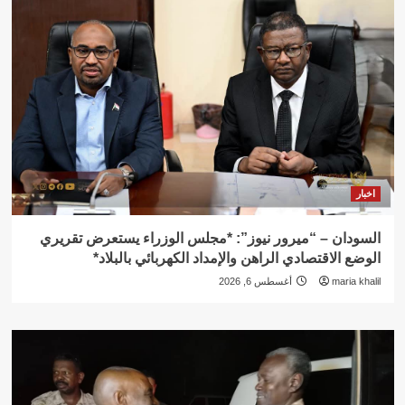
اخبار
السودان – “ميرور نيوز”: *مجلس الوزراء يستعرض تقريري
الوضع الاقتصادي الراهن والإمداد الكهربائي بالبلاد*
maria khalil
أغسطس 6, 2026