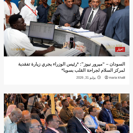
اخبار
السودان – “ميرور نيوز”: *رئيس الوزراء يجري زيارة تفقدية
لمركز السلام لجراحة القلب بسوبا*
maria khalil
يوليو 31, 2026