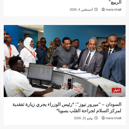
الربيع”
maria khalil
أغسطس 4, 2026
اخبار
السودان – “ميرور نيوز”: *رئيس الوزراء يجري زيارة تفقدية
لمركز السلام لجراحة القلب بسوبا*
maria khalil
يوليو 31, 2026