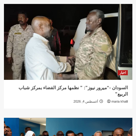
اخبار
السودان -“ميرور نيوز”: ” نظمها مركز الفضاء بمركز شباب
الربيع”
maria khalil
أغسطس 4, 2026